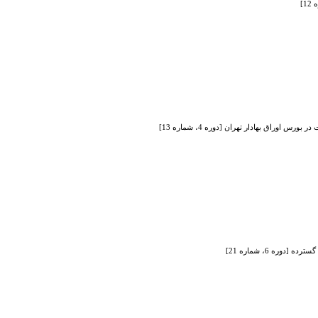
راق بهادار تهران [دوره 4، شماره 13]
وره 6، شماره 21]