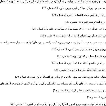
 بهره‌وری شعب بانک ملی ایران در استان کرمان با استفاده از تحلیل فراگیر داده‌ها [دوره 3، شماره 12]
 : رویکرد میانگین گیری بیزین [دوره 10، شماره 37]
 شاخص جاذبه اقتصادی [دوره 5، شماره 20]
توسعه [دوره 10، شماره 39]
 حواله» در «اوراق سلف موازی استاندارد» [دوره 7، شماره 28]
مگرایی انحراف از تعادل این تابع [دوره 6، شماره 23]
سبت سود به قیمت آتی با رشد فروش و ریسک شرکت در دوره‌های کوتاه‌مدت، میان‌مدت و بلندمدت در بورس او
جریان‌های نقدی یا سود [دوره 3، شماره 10]
با فساد در کشور [دوره 7، شماره 27]
 مالی و اجتناب مالیاتی [دوره 6، شماره 21]
 گاز خانگی در ایران [دوره 7، شماره 27]
، تکانه تورم، تکانه موجودی کالا و نرخ بیکاری در اقتصاد ایران [دوره 5، شماره 20]
بنیان بر توسعه بازارهای مالی: یک مطالعه هم انباشتگی پانلی با رویکرد الگوی خودتوضیح با وقفه‌های گسترده [د
 اثرات، ابعاد و تحلیل آن [دوره 2، شماره 7]
اره 3]
یتی هیئت‌مدیره بر رابطه بین استراتژی تجاری و اجتناب مالیاتی [دوره 13، شماره 49]