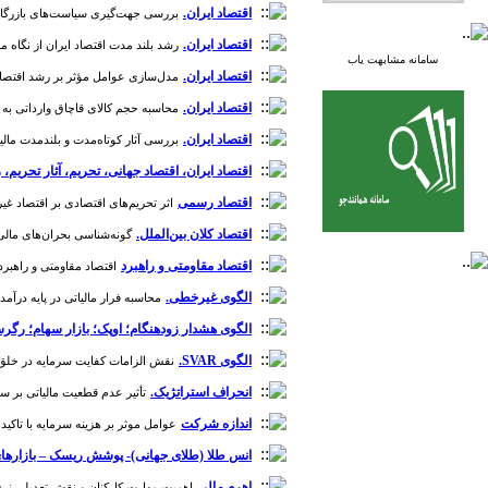
اقتصاد ایران.
بررسی جهت‌گیری سیاست‌های بازرگانی خارجی
اقتصاد ایران.
رشد بلند مدت اقتصاد ایران از نگاه مدل ر
سامانه مشابهت یاب
اقتصاد ایران.
مدل‌سازی عوامل مؤثر بر رشد اقتصادی در 
اقتصاد ایران.
محاسبه حجم کالای قاچاق وارداتی به کشور:
اقتصاد ایران.
بررسی آثار کوتاه‌مدت و بلندمدت مالیات
اقتصاد ایران، اقتصاد جهانی، تحریم، آثار تحریم،
اقتصاد رسمی
اثر تحریم‌های اقتصادی بر اقتصاد غیررسمی
اقتصاد کلان بین‌الملل.
گونه‌شناسی بحران‌های مالی با تأک
اقتصاد مقاومتی و راهبرد
اقتصاد مقاومتی و راهبرد ج
الگوی غیرخطی.
محاسبه فرار مالیاتی در پایه درآمد 
الگوی هشدار زودهنگام؛ اوپک؛ بازار سهام؛ رگر
الگوی SVAR.
نقش الزامات کفایت سرمایه در خلق پول بانک
انحراف استراتژیک.
تأثیر عدم قطعیت مالیاتی بر سیاست‌
اندازه شرکت
عوامل موثر بر هزینه سرمایه با تاکید ب
انس طلا (طلای جهانی)- پوشش ریسک – بازارها
اهرم مالی
اهمیت مهارت کارکنان و نقش تعدیلی نرخ بیکار