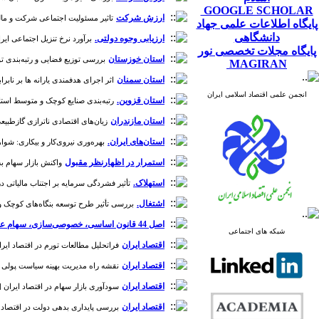
GOOGLE SCHOLAR
ارزش شرکت
تاثیر مسئولیت اجتماعی شرکت و مالکیت نه
پایگاه اطلاعات علمی جهاد
دانشگاهی
ارزیابی وجوه دولتی.
برآورد نرخ تنزیل اجتماعی ایران با
پایگاه مجلات تخصصی نور
استان خوزستان
بررسی توزیع فضایی و رتبه‌بندی توسع
MAGIRAN
استان سمنان
اثر اجرای هدفمندی یارانه ها بر نابرابری
انجمن علمی اقتصاد اسلامی ایران
استان قزوین.
رتبه‌بندی صنایع کوچک و متوسط استان قزوین با 
استان مازندران
زیان‌های اقتصادی ناترازی گازطبیعی در صن
استان‌های ایران.
بهره‌وری نیروی‌کار و بیکاری: شواهدی از است
استمرار در اظهارنظر مقبول
واکنش بازار سهام به اس
استهلاک.
تأثیر فشردگی سرمایه ‌بر اجتناب مالیاتی در شرک
اشتغال.
بررسی تأثیر طرح توسعه بنگاه‌های کوچک و زودبا
اصل 44 قانون اساسی، خصوصی‌سازی، سهام عدالت، واگذاری شرکت‌ها
شبکه های اجتماعی
اقتصاد ایران
فراتحلیل مطالعات تورم در اقتصاد ایران [دوره 11
اقتصاد ایران
نقشه راه مدیریت بهینه سیاست پولی در اقتصاد
اقتصاد ایران
سودآوری بازار سهام در اقتصاد ایران [دوره 3، ش
اقتصاد ایران
بررسی پایداری بدهی دولت در اقتصاد ایران [دو