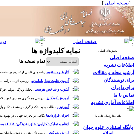
[
صفحه اصلی
]
نمایه کلیدواژه ها
بخش‌های اصلی
صفحه اصلی
تمام نسخه ها
اطلاعات نشریه
آرشیو مجله و مقالات
آثار غیرمستقیم.
پیامدهای ناشی از تحریم بر صنعت بیمه [دوره
برای نویسندگان
آزمون علیت تودا- یاماموتو.
بررسی اثرات درآمد مالیا
برای داوران
آشوب و شاخص هرست.
تحلیل ویژگی مولتی فراکتال و 
تماس با ما
آموزش کودکان.
بررسی همه‌گیری بیماری کووید ۱۹ در ایران بر اساس وضعیت اقتصادی خانوارها و تأثیر آن بر آموزش کودکان [دوره 10، شماره 37]
اطلاعات آماری نشریه
آموزش.
مطالعه پدیده تکدی‌گری در منطقه 12 و بازار سنتی تهران با تأکید بر جنبه‌های اقتصادی [دوره 5، شماره 18]
اجرای قراردادها
نگاهی بر تجارب جهانی در بهبود محیط 
بانک ها ونمایه نامه ها
ادغام و تملیک؛ کارایی؛ خلق نقدینگی؛ DEA دومرحله‌ای
پایگاه استنادی علوم جهان
اسلام
ارزش شرکت
بررسی تأثیر هزینه حقوق صاحبان سهام ب