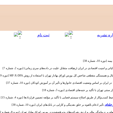
 10، شماره 38]
تی و امنیت اقتصادی در ایران (رهیافت متقابل علیت در داده‌های سری زمانی) [دوره 2، شماره 7]
همبستگی مقطعی شاخص کل بورس اوراق بهادار تهران با استفاده از روش MF-X-DFA [دوره 9، شماره 34]
کسب‌وکار از طریق اصلاح سیستم قضایی با تأکید بر مؤلفه تضمین قراردادها [دوره 4، شماره 15]
تأثیر ادغام بالقوه بر خلق نقدینگی و کارایی در بانک‌های ایران [دوره 10، شماره 38]
ر درماندگی مالی و ارزش شرکت‌های پذیرفته‌شده در بورس اوراق بهادار تهران [دوره 8، شماره 32]