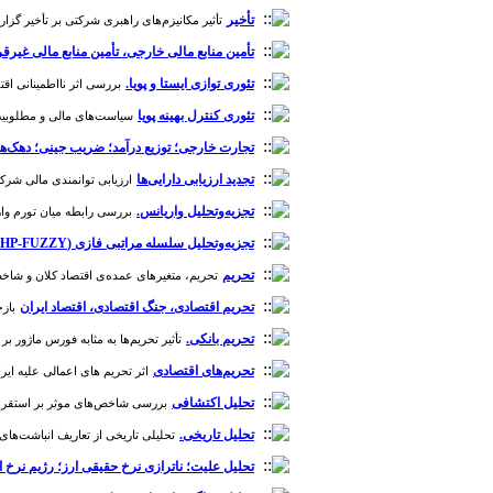
تأخیر
تأثیر مکانیزم‌های راهبری شرکتی بر تأخیر گزارشگری
تأمین منابع مالی خارجی، تأمین منابع مالی غی
تئوری توازی ایستا و پویا.
بررسی اثر نااطمینانی اقتص
تئوری کنترل بهینه پویا
سیاست‌های مالی و مطلوبیت خانو
تجارت خارجی؛ توزیع درآمد؛ ضریب جینی؛ دهک‌ه
تجدید ارزیابی دارایی‌ها
ارزیابی توانمندی مالی شرکت‌های 
تجزیه‌وتحلیل واریانس.
بررسی رابطه میان تورم وارداتی و شاخص‌های کلا
تجزیه‌و‌تحلیل سلسله مراتبی فازی (AHP-FUZZY).
تحریم
تحریم، متغیرهای عمده‌ی اقتصاد کلان و شاخص فلا
تحریم اقتصادی، جنگ اقتصادی، اقتصاد ایران
بازخ
تحریم بانکی.
تأثیر تحریم‌ها به مثابه فورس ماژور بر ضمانت‌
تحریم‌های اقتصادی
اثر تحریم های اعمالی علیه ایران
تحلیل اکتشافی
بررسی شاخص‌های موثر بر استقرار نظام 
تحلیل تاریخی.
تحلیلی تاریخی از تعاریف انباشت‌های پولی د
تحلیل علیت؛ ناترازی نرخ حقیقی ارز؛ رژیم نرخ ارز؛ مدل VECM