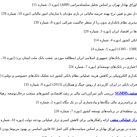
ر تهران بر اساس تحلیل سلسله‌مراتبی (AHP) [دوره 3، شماره 11]
 و تعیین نرخ بهینه جریمه مالیاتی در بازی مؤدیان با سازمان امور مالیاتی [دوره 10، شماره 39]
 نظام بانکداری بدون ربا از منظر حاکمیت شرکتی [دوره 8، شماره 30]
تصاد ایران [دوره 5، شماره 20]
ر [دوره 4، شماره 14]
ی در بانک‌های توسعه‌ای [دوره 7، شماره 26]
داری الکترونیکی بر کاهش هزینه عملیاتی نظام بانکی کشور (به تفکیک بانک‌های خصوصی و دولتی) [دوره 5، شمار
کی در ایران: کاربردی از روش جینگ و همکاران (2013) [دوره 9، شماره 35]
ی(SGMM
بررسی تأثیر تمرکززدایی مالی بر رشد اقتصادی کشورهای منتخب درحال‌توسعه: رهیافت دومرحله‌ای SGMM [
نامه‌ریزی مالی بنگاه‌ها و پیاده‌سازی آن در یک بنگاه [دوره 2، شماره 5]
قه‌ای در برنامه‌های توسعه کشور [دوره 7، شماره 26]
راز عملیاتی منفی
ارائه راهکارهایی برای کاهش کسری تراز عملیاتی بودجه دولت [دوره 10، شماره 40]
ر بر اساس سیاست‌های کلی اصل 44 قانون اساسی بر بهبود مربوط بودن ارزش اطلاعات حسابداری [دوره 2، شماره 7]