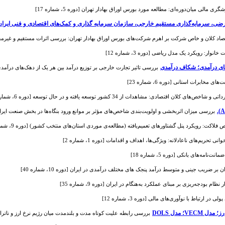
 مالی میان‌دوره‌ای: مطالعه مورد بورس اوراق بهادار تهران [دوره 5، شماره 17]
رقرضی، سرمایه‌گذاری مستقیم خارجی، سازمان سرمایه گذاری و کمک‌های اقتصادی و فنی ایران
اد کلان و خاص شرکت بر اهرم شرکت‌های بورس اوراق بهادار تهران: بررسی اثرات مستقیم و غیرمستقیم [دوره 
ار: رویکرد یک مدل ریاضی [دوره 3، شماره 12]
ای درآمدی؛ شکاف درآمدی
بررسی تاثیر تجارت خارجی بر توزیع درآمد بین هر یک از دهک‌های درآمدی روستایی 
مخابرات استانی [دوره 6، شماره 23]
ن اقتصادی: مشاهدات از 34 کشور توسعه‌ یافته و در حال توسعه [دوره 6، شماره 23]
بررسی میزان اثربخشی و اولویت‌بندی شاخص‌های مؤثر بر موانع ورود بنگاه‌ها در بخش صنعت ایران (استفاده از رویکرد HP
کت: رویکرد پنل گشتاورهای تعمیم‌یافته (مطالعه‌ی موردی استان‌های منتخب کشور) [دوره 9، شماره 36]
وانی تحریم‌های ناعادلانه: ویژگی‌ها، اهداف و اقدامات [دوره 1، شماره 2]
نامه‌های بانکی [دوره 5، شماره 18]
 بر ضریب جینی و متوسط درآمد پنجک های مختلف درآمدی در ایران [دوره 10، شماره 40]
بودجه‌ریزی بر مبنای عملکرد به‌هنگام در ایران [دوره 9، شماره 35]
ر ارتباط با نوآوری‌های مالی [دوره 3، شماره 12]
؛ مدل DOLS
بررسی رابطه علیت کوتاه مدت و بلندمدت میان رژیم نرخ ارز و ناترازی نر