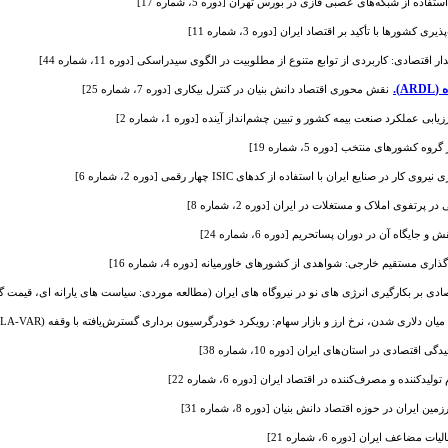
اده از شبکه‌های عصبی فازی در بورس تهران [دوره 5، شماره 17]
ورها با تأکید بر اقتصاد ایران [دوره 3، شماره 11]
قتصادی: کاربردی از توابع متنوع از مطلوبیت در الگوی سیدراسکی [دوره 11، شماره 44]
).
نقش محوری اقتصاد دانش بنیان در کنترل بیکاری [دوره 7، شماره 25]
زیابی عملکرد صنعت بیمه کشور و تبیین چشم‌انداز آینده [دوره 1، شماره 2]
 کشورهای منتخب [دوره 5، شماره 19]
صنایع ایران با استفاده از کدهای ISIC چهار رقمی [دوره 2، شماره 6]
رتفوی املاک و مستغلات در ایران [دوره 2، شماره 8]
یگاه آن در دوران پساتحریم [دوره 6، شماره 24]
ی مستقیم خارجی: شواهدی از کشورهای خاورمیانه [دوره 4، شماره 16]
 بکارگیری انرژی های نو در نیروگاه های ایران (مطالعه موردی: سیاست های یارانه ای، قیمت گذاری و هزینه
لاری شدن، نرخ ارز و بازار سهام: رویکرد خودرگرسیون برداری گسترش‌یافته با وقفه (LA-VAR) [دوره 11، شماره 44]
تصادی در استان‌های ایران [دوره 10، شماره 38]
دکننده و مصرف‌کننده در اقتصاد ایران [دوره 6، شماره 22]
ان در حوزه اقتصاد دانش بنیان [دوره 8، شماره 31]
مضاعف ایران [دوره 6، شماره 21]