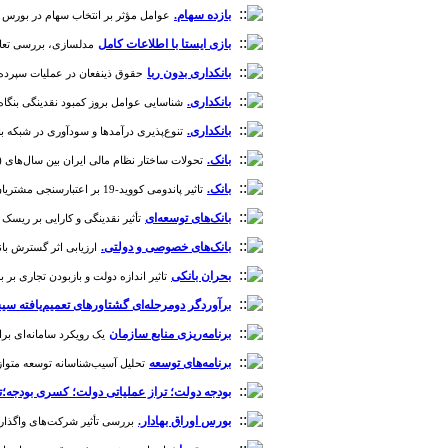
بازده سهام.
عوامل مؤثر بر انتخاب سهام در بورس اوراق بهادا
بازی ایستا با اطلاعات کامل
مدلسازی، بررسی تعادل نش
بانکداری بدون ربا
حقوق ذینفعان در عملیات سپرده‌پذیری
بانکداری.
شناسایی عوامل بروز کمبود نقدینگی بنگاه‌ها در اق
بانکداری.
تنوع‌پذیری درآمدها و سودآوری در شبکه بانکی کشو
بانک.
تحولات ساختار نظام مالی ایران بین سال‌های (1388 - 1385) [دوره 1، شماره 4]
بانک.
تاثیر پاندومی کووید-19 بر اعتبارسنجی مشتریان حقیقی در بانک‌های جمهوری اسلامی ایران (مطالعه موردی: شعب بانک ملت استان یزد) [دوره 10، شماره 38]
بانک‌های توسعه‌ای
تأثیر نقدینگی و کارایی بر ریسک اعتبار
بانک‌های خصوصی و دولتی.
ارزیابی اثر گسترش بانک
بحران بانکی
تاثیر اندازه دولت و بازبودن تجاری بر بحران بان
برآوردگر دومرحله‌ای گشتاورهای تعمیم‌یافته سیستم
برنامه‌ریزی منابع سازمان
یک رویکرد سامانه‌ای برای بر
برنامه‌های توسعه
تحلیل آسیب‌شناسانه توسعه متوازن منط
بودجه دولت؛ تراز عملیاتی دولت؛ کسری بودجه؛ت
بورس اوراق بهادار.
بررسی تأثیر شرکت‌های واگذار شده در بورس اوراق بهادا