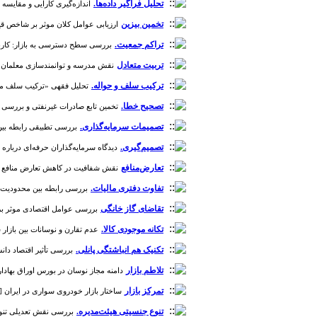
تحلیل فراگیر داده‌ها.
اندازه‌گیری کارایی و مقایسه رشد
تخمین بیزین
ارزیابی عوامل کلان موثر بر شاخص قیمت سهام
تراکم جمعیت.
بررسی سطح دسترسی به بازار: کاربردی از
تربیت متعادل
نقش مدرسه و توانمندسازی معلمان در فرایند 
ترکیب سلف و حواله.
تحلیل فقهی «ترکیب سلف موازی و
تصحیح خطا.
تخمین تابع صادرات غیرنفتی و بررسی سرعت ه
تصمیمات سرمایه‌گذاری.
بررسی تطبیقی رابطه بین ن
تصمیم‌گیری.
دیدگاه سرمایه‌گذاران حرفه‌ای درباره برتری 
تعارض‌منافع
نقش شفافیت در کاهش تعارض منافع و مقابله 
تفاوت دفتری مالیات.
بررسی رابطه بین محدودیت در تأمین
تقاضای گاز خانگی
بررسی عوامل اقتصادی موثر بر تقاضای
تکانه موجودی کالا.
عدم تقارن و نوسانات بین بازار سهام
تکنیک هم انباشتگی پانلی.
بررسی تأثیر اقتصاد دانش‌
تلاطم بازار
دامنه مجاز نوسان در بورس اوراق بهادار تهران:
تمرکز بازار
ساختار بازار خودروی سواری در ایران [دوره 1، شم
تنوع جنسیتی هیئت‌مدیره.
بررسی نقش تعدیلی تنوع جنس