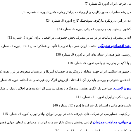
 ایران [دوره 2، شماره 7]
شد صادرات محور (کاربردی از رهیافت پارامتر زمان- متغیر) [دوره 9، شماره 35]
ایران: رویکرد مارکوف سوئیچینگ گارچ [دوره 6، شماره 24]
 پیشنهاد یک چارچوب عملیاتی [دوره 6، شماره 23]
 بر مصرف و مالیات بر درآمد بر مصرف بخش خصوصی در اقتصاد ایران [دوره 3، شماره 12]
 رشد اقتصادی، نقدینگی.
اقتصاد ایران همراه با تحریم با تأکید بر عملکرد سال 1391 [دوره 1، شماره 2]
: شواهدی از استان های ایران [دوره 9، شماره 36]
ید بر بحران‌های بانکی [دوره 5، شماره 18]
مهوری اسلامی ایران جهت مقابله با رویکردهای خصمانه آمریکا و عربستان سعودی در بازار نفت [دوره 4، شماره
اشخاص حقوقی و بررسی پایداری آن با استفاده از روش اثرگذاری غیرخطی حدآستانه [دوره 9، شماره 36]
سیون لاجیت.
طراحی یک الگوی هشدار زودهنگام با هدف بررسی اثر اعلامیه‌های اجلاس اوپک بر شکل‌گیری حبا
ی در ایران [دوره 11، شماره 41]
های مالی و استراتژیک شرکت‌ها [دوره 12، شماره 46]
ر کیفیت حسابرسی در شرکت های پذیرفته شده در بورس اوراق بهادار تهران [دوره 4، شماره 15]
ی جهانی- معاملات همزمان
اریابی پوشش ریسک بازار سرمایه ایران از مجرای بازارهای جهانی (همزمانی مع
ی در تصمیمات ساختار سرمایه [دوره 13، شماره 50]