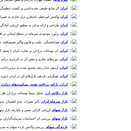
ایران
اثر منابع طبیعی تجدیدناپذیر بر کیفیت تنظیم‌گری و رشد
ایران
واکنش غیرخطی نامتقارن تراز تجاری به تغییرات نرخ 
ایران
طراحی و ارائه مدلی به منظور ارزیابی آمادگی سازم
ایران
برآورد موجودی سرمایه در سطح استانی در اقتصاد ایران
ایران
هم‌انباشتگی، علیت و قانون واگنر تعمیم‌یافته: شواهدی
ایران.
اثر نوسانات نرخ ارز بر تجارت ایران با شش کشور اصلی
ایران.
دوره‌های تجاری و نقش آن در نابرابری درآمد در ایران [
ایران.
آزمون مدل رشد محدود شده به ترازپرداخت‌ها در بخ
ایران.
همگرایی بازدهی بازارهای ارز در ایران [دوره 5، شماره 18]
ایران، یارانه، پرداخت نقدی، سیاست‌های دولت، 
بازار رقابتی ارز.
تحلیل منشأ نوسانات نرخ ارز طی سال‌های (1391-1389) [د
بازار سرمایه ایران.
تأثیر تغییرات عدم اطمینان، سود
بازار سهام.
ارزیابی کارایی نسبی و یکپارچه بازار سهام: رویکرد NDEA [دو
بازار سهام.
بررسی اثر احساسات سرمایه‌گذاران بر رفتار 
بازده آتی سهام.
بررسی واکنش بازده سهام به مدیریت سو