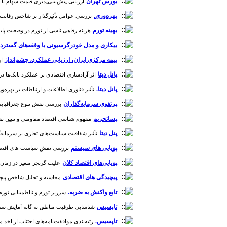
بورس تهران
ارزیابی پیش‌بینی‌پذیری قیمت سهام با استف
بهره‌وری.
بررسی عوامل تأثیرگذار بر شاخص رقابت‌پذیری کش
بهینه تورم
هزینه رفاهی ناشی از تورم در وضعیت پایدار ا
بیکاری و مدل خودرگرسیونی با وقفه‌های گسترده (ARDL
بیمه مرکزی ایران، ارزیابی عملکرد، چشم‌انداز
ار
پانل دیتا
اثر آزادسازی اقتصادی بر عملکرد بانک‌ها در گروه
پانل دیتا.
تأثیر فناوری اطلاعات و ارتباطات بر بهره‌وری نیروی کار در 
پرتفوی سرمایه‌گذاران
بررسی نقش تنوع جغرافیایی در پ
پساتحریم
مفهوم شناسی اقتصاد مقاومتی و تبیین نقش و جا
پنل دیتا
تأثیر شفافیت سیاست‌های تجاری بر سرمایه‌گذار
پویایی های سیستم
بررسی نقش سیاست های اقتصادی بر
پویایی‌های اقتصاد کلان
علیت گرنجر متغیر در زمان میان د
پیچیدگی های اقتصادی
محاسبه و تحلیل شاخص پیچیدگی اق
تابع واکنش به ضربه.
سرریز تورم و نااطمینانی تورم تولی
تاپسیس
شناسایی ظرفیت مناطق نه گانه آمایش سرزمین ایر
تاپسیس.
رتبه‌بندی موافقت‌نامه‌های اجتناب از اخذ مالیات 