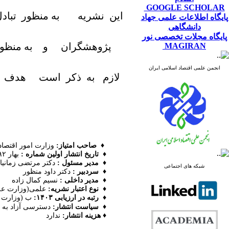
GOOGLE SCHOLAR
این نشریه به منظور تباد
پایگاه اطلاعات علمی جهاد
دانشگاهی
پایگاه مجلات تخصصی نور
پژوهشگران و به منظور
MAGIRAN
انجمن علمی اقتصاد اسلامی ایران
لازم به ذکر است هدف ا
♦
صاحب امتیاز:
وزارت امور اقتصاد
♦
تاریخ انتشار اولین شماره :
بهار ۱۳۹۲
♦
مدیر مسئول :
دکتر مرتضی زمانی
شبکه های اجتماعی
♦
سردبیر :
دکتر داود منظور
♦
مدیر داخلی :
نسیم کمال زاده
♦
نوع اعتبار نشریه:
علمی(وزارت علوم
♦
رتبه در ارزیابی ۱۴۰۳:
ب (وزارت ع
♦
سیاست انتشار:
دسترسی آزاد به ت
♦
هزینه انتشار:
ندارد