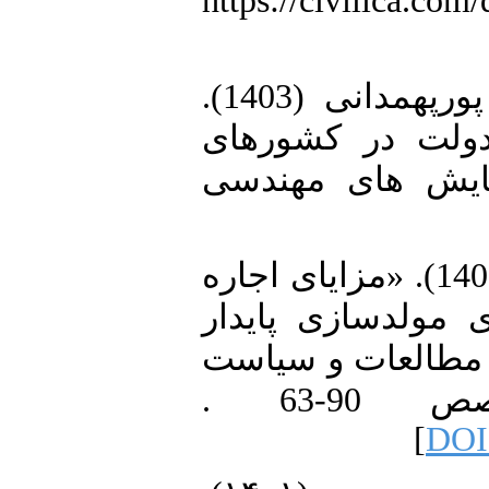
در جهان اسلام، تهران، https://civilica.
11. علی نیا، تورج و زینب گلی پورپهمدانی (1403).
«ولت در کشور‌های
مایش های مهندسی
12. عابدی ،ایمان و مجید رضایی (1403). «مزایای اجاره
 مولدسازی پایدار
زمین در اقتصادایران».‎ و سیاست
های اقتصادی، 11(1)، صص 90-63 .
]
DOI