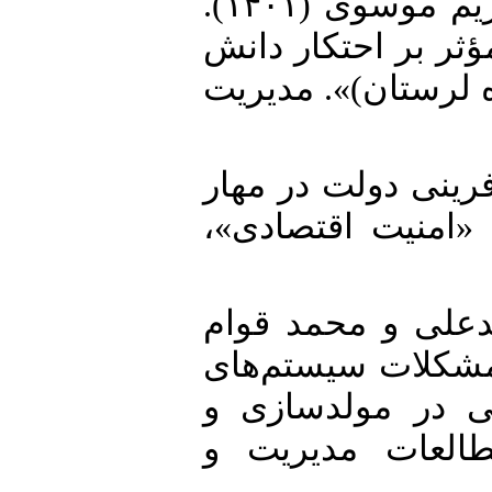
13. عارف نژاد، محسن و سیده مریم موسوی (۱۴۰۱).
«ر بر احتکار دانش
 لرستان)». مدیریت
14. ۲۰). «نقش‌آفرینی دولت در مهار
می «امنیت اقتصادی
15. ی و محمد قوام
انع و مشکلات سیستم‌های
ی در مولدسازی و
مطالعات مدیریت و