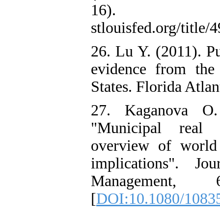
16). ht
stlouisfed.org/title
26. Lu Y. (2011). P
evidence from the
States. Florida Atlan
27. Kaganova O.
"Municipal real 
overview of world 
implications". Jo
Management,
[
DOI:10.1080/1083