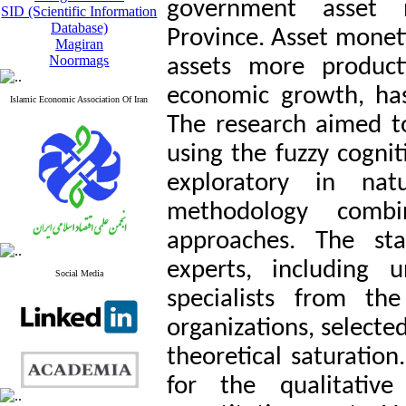
government asset m
SID (Scientific Information
Database)
Province. Asset monet
Magiran
Noormags
assets more product
economic growth, has
Islamic Economic Association Of Iran
The research aimed to 
using the fuzzy cogni
exploratory in na
methodology combin
approaches. The sta
experts, including 
Social Media
specialists from th
organizations, select
theoretical saturation
for the qualitativ