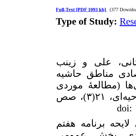
Full-Text
[PDF 1093 kb]
(377 Downlo
Type of Study:
Res
1. ، علی و زینب
توسعۀ اقتصادی مناطق حاشیه
ها (مطالعۀ موردی
محلۀ فرحزاد)». جغرافیاوتوسعه ناحیه‌ای، ۲۱(۳)، صص
2. ۱). بررسی لایحه برنامه هفتم
راهبردی بخش عمومی