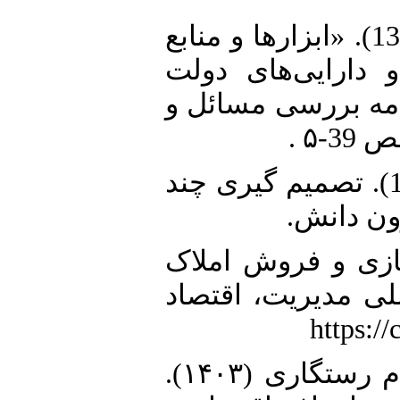
5. ثقفی علی، قربانپور فریدون (1397). «ابزار‌ها و منابع
 دارایی‌های دولت
(مه بررسی مسائل و
6. حبیبی،آرش و صنم آفریدی (1401). تصمیم گیری چند
رون دانش
7. (۱۴۰۱). مولدسازی و فروش املاک
لی مدیریت، اقتصاد
8. درکی، الهام؛ مخترع، آیدا و بهنام رستگاری (۱۴۰۳).