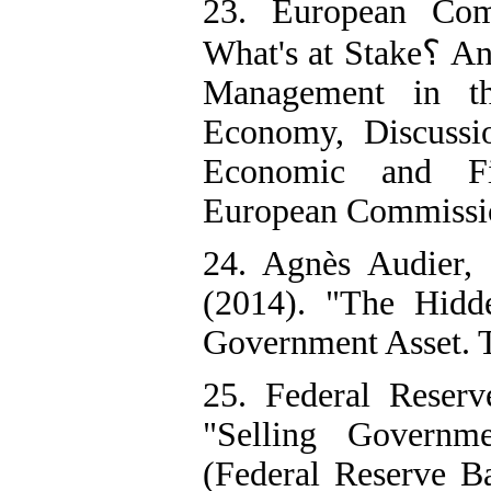
23. European Comm
What's at Stake؟ An Analysis of PublicAssets and their
Management in th
Economy, Discussi
Economic and Fi
European Commissi
24. Agnès Audier,
(2014). "The Hidd
Government Asset. 
25. Federal Reser
"Selling Governm
(Federal Reserve B