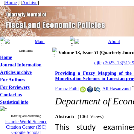
[
Home
] [
Archive
]
Main Menu
Volume 13, Issue 51 (Quarterly Journ
Home
qjfep 2025, 13(51): 
Journal Information
Articles archive
Providing a Fuzzy Mapping of the B
Monetization Schemes in Lorestan pro
For Authors
For Reviewers
*
Farnaz Fathi
,
Ali Hasanvand
Contact us
Department of Econo
Statistical info
Abstract:
(1061 Views)
Indexing and Abstracting
Islamic World Science
This study examine
Citation Center (ISC)
Google Scholar