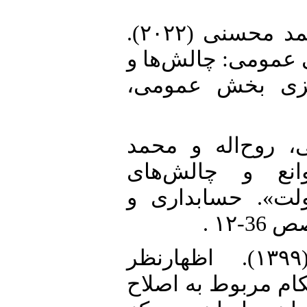
16. کردستانی، غلامرضا و سید احمد محسنی (۲۰۲۲).
«عمومی: چالش‌ها و
ه‌ریزی بخش عمومی
17. ح‌اله و محمد
یی موانع و چالش‌های
لت». حسابداری و
18. معماریان، محمدحسین (۱۳۹۹). اظهارنظر
ام مربوط به اصلاح