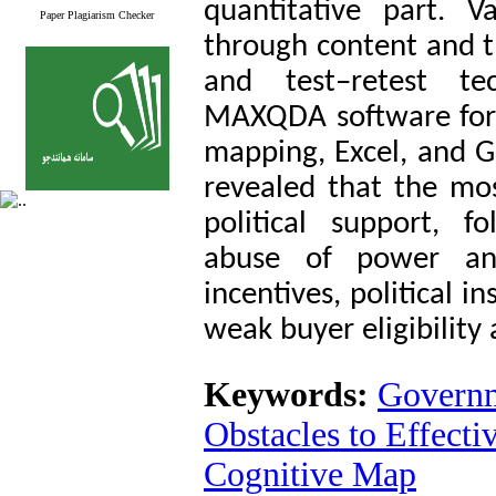
quantitative part. V
Paper Plagiarism Checker
through content and t
and test–retest te
MAXQDA software for q
mapping, Excel, and Ge
revealed that the most
political support, fo
abuse of power and
incentives, political in
weak buyer eligibility
Keywords:
Governm
Obstacles to Effect
Cognitive Map