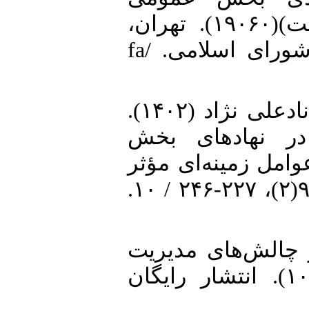
(مدیریت و مولدسازی اموال دولت)(۱۹۰۶۰). تهران،
ایران: مرکز پژوهش‌های مجلس شورای اسلامی. /fa
3. اسماعیلی کیا، غریبه و سودابه نادعلی نژاد (۱۴۰۲).
«در نهاد‌های بخش
مل زمینه‌ای مؤثر
بر بهبود آن‌ها». حسابداری دولتی، ۹(۲)، ۲۲۷-۲۴۶ / ۱۰.
4. ۱). قواعد و چالش‌های مدیریت
دارایی بخش عمومی (شماره ۱۰۴). انتشار رایگان