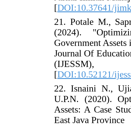
[
DOI:10.37641/jimk
21. Potale M., Sa
(2024). "Optimiz
Government Assets in
Journal Of Educatio
(IJESSM),
[
DOI:10.52121/ijes
22. Isnaini N., Uj
U.P.N. (2020). Op
Assets: A Case Stu
East Java Province