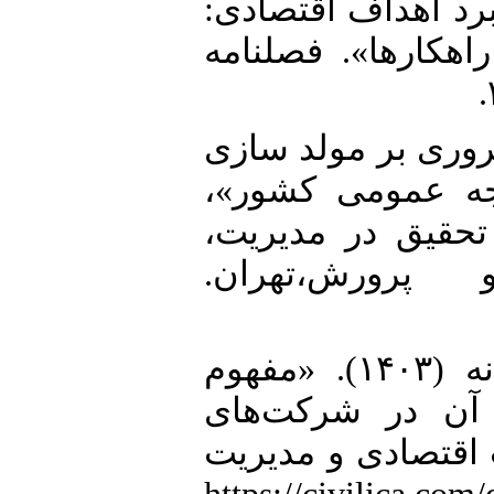
«رد اهداف اقتصادی
هکار‌ها». فصلنامه
9. ه‌سادات (1401). «مروری بر مولد سازی
ودجه عمومی کشور
 تحقیق در مدیریت
پرورش،تهران
10. عنبری، محمد و فاطمه پروانه (۱۴۰۳). «مفهوم
 آن در شرکت‌های
اقتصادی و مدیریت