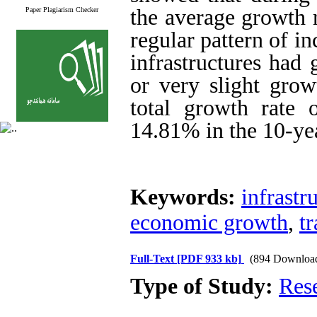
the average growth r
Paper Plagiarism Checker
regular pattern of i
infrastructures had
or­­ very slight gr
total growth rate o
14.81% in the 10-ye
Keywords:
infrastr
economic growth
,
t
Full-Text
[PDF 933 kb]
(894 Downloa
Type of Study:
Res