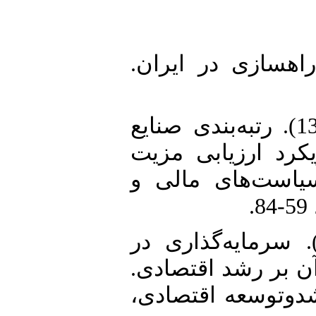
1. 1382). راه ‌و راهسازی در ایران
2. امینی، علیرضا، نوروزی، سمیه (1397). رتبه‌بندی صنایع
رد ارزیابی مزیت
رقابتی به روش TOPSIS. مالی و
3. کبریان، رضا، قائدی، علی (1390). سرمایه‌گذاری در
 آن بر رشد اقتصادی
‌و‌توسعه اقتصادی