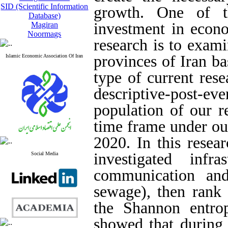
SID (Scientific Information
growth. One of th
Database)
investment in econo
Magiran
Noormags
research is to exam
provinces of Iran ba
Islamic Economic Association Of Iran
type of current res
descriptive-post-ev
population of our r
time frame under our
2020. In this resea
investigated infras
Social Media
communication and
sewage), then rank 
the Shannon entro
showed that during 