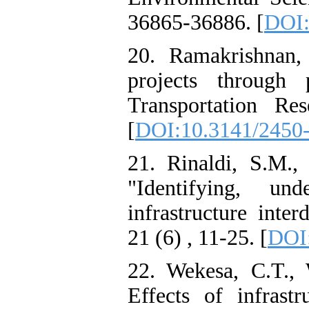
36865-36886.‌ [
DOI:
20. Ramakrishnan, 
projects through p
Transportation Re
[
DOI:10.3141/2450
21. Rinaldi, S.M.,
"Identifying, und
infrastructure inte
21 (6) , 11-25. [
DOI:
22. Wekesa, C.T.,
Effects of infrast