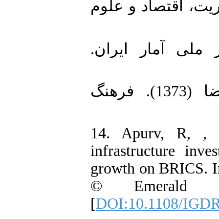
، اقتصاد ‌و ‌علوم
12. ماری (1401). مرکز ملی آمار ایران
13. مریدی، سیاوش، نوروزی، علیرضا (1373). فرهنگ
14. Apurv, R, ,
infrastructure in
growth on BRICS. 
© Emerald Pub
[
DOI:10.1108/IGDR