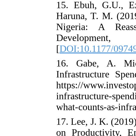
15. Ebuh, G.U., Ezi
Haruna, T. M. (201
Nigeria: A Reass
Developmen
[
DOI:10.1177/0974
16. Gabe, A. Mic
Infrastructure Spe
https://www.investo
infrastructure-spen
what-counts-as-infra
17. Lee, J. K. (2019
on Productivity, 