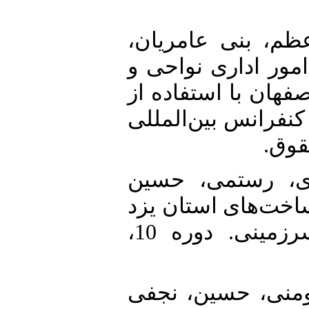
4. م، بنی عامریان
های امور اداری نواحی ‌و
‌هان با استفاده از
دو‌روش (TOPSIS AND SAW). ‌المللی
‌قوق
5.  رستمی‌، حسین
(1397). ای استان یزد
با رویکرد پدافند غیرعامل. آمایش سرزمینی. دوره 10،
6. نی، حسین، نجفی