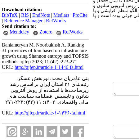
‌بهداشت ‌و درمان‌، ارتباطات ‌و‌ مخابرات‌ و‌ آب ‌و فاضلاب) در جامعه آماری (31 استان ایران) و‌ افق زمانی (10 ساله از سال 1390 تا سال 1399) ‌و
تفاده از روش آنتروپی شانون ‌و
Download citation:
نرخ رشد زیرساخت‌ها الگو منظم افزایشی‌ و ‌یا
BibTeX
|
RIS
|
EndNote
|
Medlars
|
ProCite
لی جزئی بوده است ‌و ‌با
|
Reference Manager
|
RefWorks
Send citation to:
Mendeley
Zotero
RefWorks
Baniameryan M, Noorbakhsh A. Ranking
31 provinces of Iran based on infrastructure
growth using Shannon entropy and TOPSIS
methods. qjfep 2023; 11 (42) :223-271
URL:
http://qjfep.ir/article-1-1446-fa.html
بنی عامریان محمد، نوربخش عسگر.
رتبه‌بندی ۳۱ استان ایران بر اساس رشد
زیرساخت‌ها‌ با استفاده از روش آنتروپی
شانون و تاپسیس. فصلنامه سیاست های
مالی واقتصادی. ۱۴۰۲; ۱۱ (۴۲) :۲۲۳-۲۷۱
URL:
http://qjfep.ir/article-۱-۱۴۴۶-fa.html