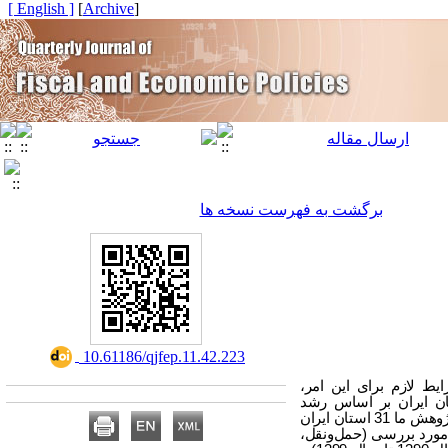
[ English ]
]
Archive
[
برگشت به فهرست نسخه ها
‎ 10.61186/qjfep.11.42.223
ط لازم برای این امر،
اخت‌های اقتصادی است. هدف از پژوهش حاضر بررسی ‌وزن شاخص‌ها و‌ رتبه‌بندی 31 استان ایران بر اساس رشد
زیرساخت‌ها است.‌ پژوهش حاضر ازنظر هدف کاربردی و ازنظر روش‌ تحقیق توصیفی- پس‌رویدادی است. جامعه آماری پژوهش ما 31 استان ایران
شد‌ زیر‌ساخت‌های‌ مورد‌ بررسی‌ (حمل‌ونقل،