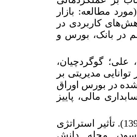
مورد مطالعه: بازار
هش‌های کاربردی در
م در بانک، بورس و
4. علی؛ گوگردچیان
یی، مژگان (1393). تأثیر توانایی مدیریتی بر
شده در بورس اوراق
بداری مالی، پاییز
5. بولو، قاسم؛ عنابستانی، اکرم (1390). تأثیر استراتژی
ود، مجله دانش