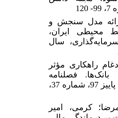
6. محمد رضا (1392). ارائه مدل سنجش و
یط محیطی ایران
مایه‌گذاری، سال
7. امت، امیر (1397). ادغام راهکاری مؤثر
نک‌ها. فصلنامه
پژوهش‌های پولی - بانکی، سال 11، پاییز 97، شماره 37،
8. ا؛ کرمی، امیر
(1397). رماندگی مالی