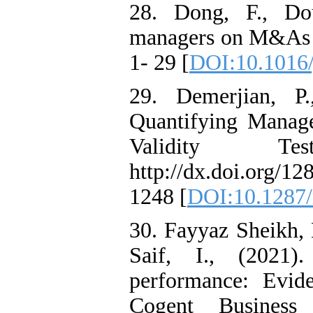
28. Dong, F., Dou
managers on M&As , 
1- 29 [
DOI:10.1016/
29. Demerjian, P
Quantifying Manag
Validity 
http://dx.doi.org/
1248 [
DOI:10.1287/
30. Fayyaz Sheikh, 
Saif, I., (2021)
performance: Evid
Cogent Busines