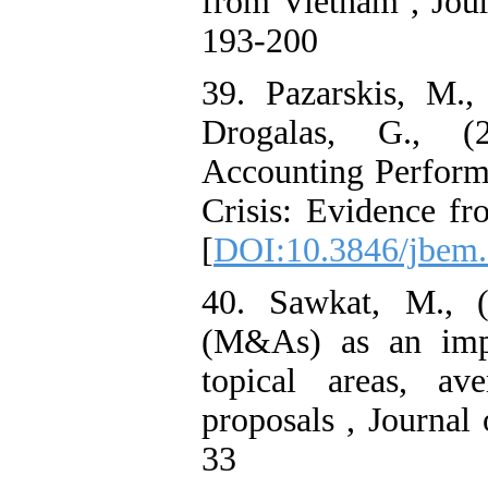
from Vietnam , Jour
193-200
39. Pazarskis, M.,
Drogalas, G., (
Accounting Perform
Crisis: Evidence f
[
DOI:10.3846/jbem
40. Sawkat, M., (
(M&As) as an impor
topical areas, av
proposals , Journal
33