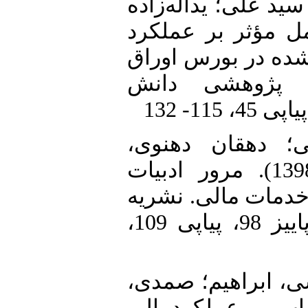
1. علی؛ یداله‌زاده
ررسی عوامل مؤثر بر عملکرد
شده در بورس اوراق
ی پژوهشی دانش
2.  دهقان دهنوی
محمدعلی؛ ابوالملوکی، حسن (1398). مرور ادبیات
خدمات مالی. نشریه
فرآیند مدیریت توسعه، دوره 32، پاییز 98، پیاپی 109،
3. ، ابراهیم؛ صمدی
 و اکتساب بر عملکردمالی