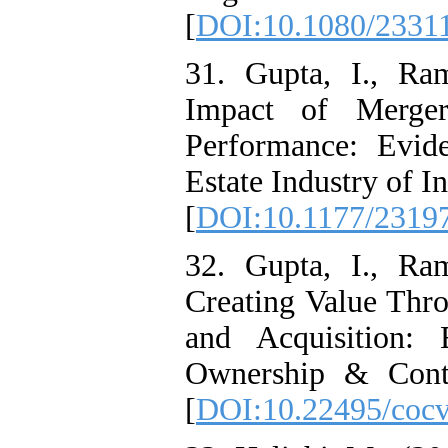
[
DOI:10.1080/2331
31. Gupta, I., Ram
Impact of Merger
Performance: Evid
Estate Industry of I
[
DOI:10.1177/2319
32. Gupta, I., Ram
Creating Value Thr
and Acquisition: 
Ownership & Contr
[
DOI:10.22495/cocv