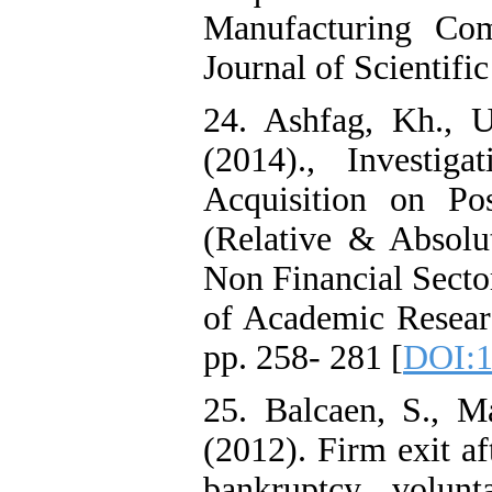
Manufacturing Com
Journal of Scientifi
24. Ashfag, Kh., U
(2014)., Investi
Acquisition on Po
(Relative & Absol
Non Financial Sector
of Academic Researc
pp. 258- 281 [
DOI:1
25. Balcaen, S., Ma
(2012). Firm exit af
bankruptcy , volunt