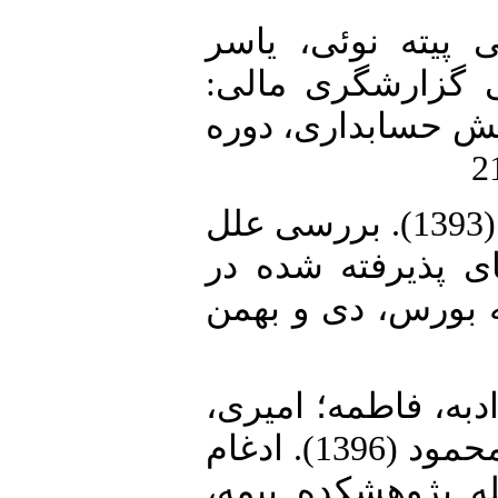
16. ه نوئی، یاسر
(1397). ارشگری مالی
نش حسابداری، دوره
17. فرازمند، مهدی؛ عابدینی، فائزه (1393). بررسی علل
ی پذیرفته شده در
ه بورس، دی و بهمن
18. ه، فاطمه؛ امیری
فاطمه؛ بهرامی، امیر؛ حق وردیلو، محمود (1396). ادغام
له پژوهشکده بیمه