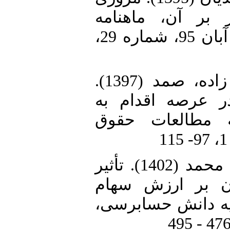
بر آن، ماهنامه
پژوهش‌های مدیریت و حسابداری، آبان 95، شماره 29،
14. شیروی، عبدالحسین؛ یوسف زاده، صمد (1397).
ر عرصه اقدام به
 مطالعات حقوق
15. قدرتی زوارم، عباس؛ نوروزی، محمد (1402). تأثیر
ان بر ارزش سهام
یه دانش حسابرسی