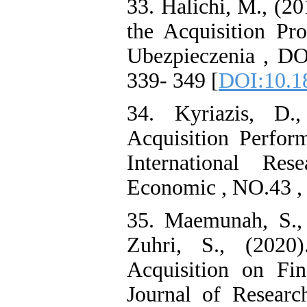
33. Halichi, M., (2
the Acquisition Pr
Ubezpieczenia , DOI
339- 349 [
DOI:10.18
34. Kyriazis, D.
Acquisition Perfor
International Re
Economic , NO.43 , 
35. Maemunah, S., 
Zuhri, S., (202
Acquisition on Fin
Journal of Resear