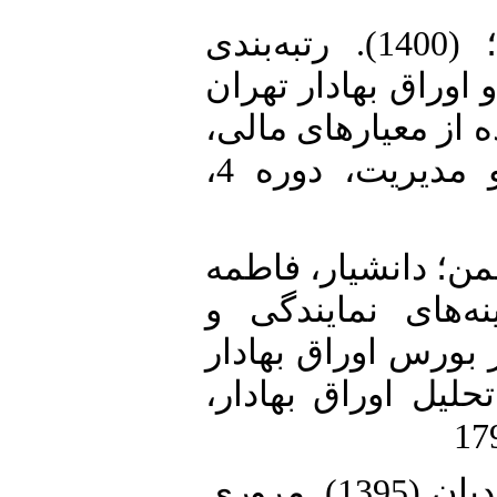
11. دارابی، علی؛ دادبه، فاطمه؛ (1400). رتبه‌بندی
وراق بهادار تهران
ده از معیارهای مالی
فصلنامه چشم انداز حسابداری و مدیریت، دوره 4،
12.  دانشیار، فاطمه
(1398). نمایندگی و
بورس اوراق بهادار
حلیل اوراق بهادار
13. روزاوشان، راحله؛ محسن، حمیدیان (1395). مروری