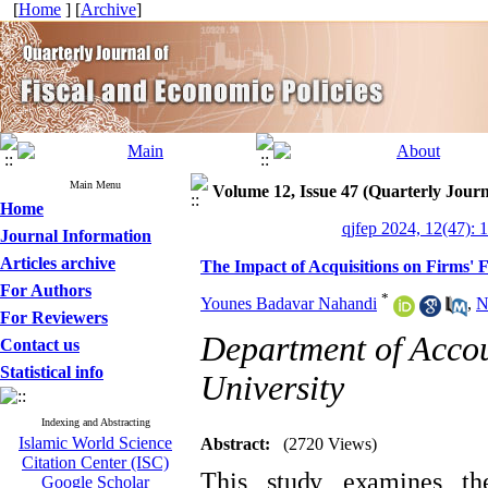
[
Home
] [
Archive
]
Main Menu
Volume 12, Issue 47 (Quarterly Journ
Home
qjfep 2024, 12(47): 
Journal Information
Articles archive
The Impact of Acquisitions on Firms' F
For Authors
*
Younes Badavar Nahandi
,
N
For Reviewers
Department of Accou
Contact us
Statistical info
University
Indexing and Abstracting
Islamic World Science
Abstract:
(2720 Views)
Citation Center (ISC)
This study examines the
Google Scholar