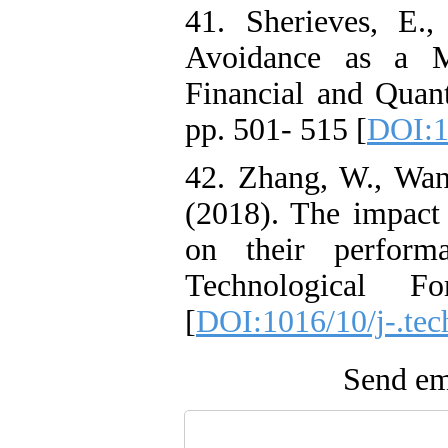
41. Sherieves, E.,
Avoidance as a M
Financial and Quan
pp. 501- 515 [
DOI:1
42. Zhang, W., Wang
(2018). The impact 
on their perform
Technological F
[
DOI:1016/10/j-.tec
Send ema