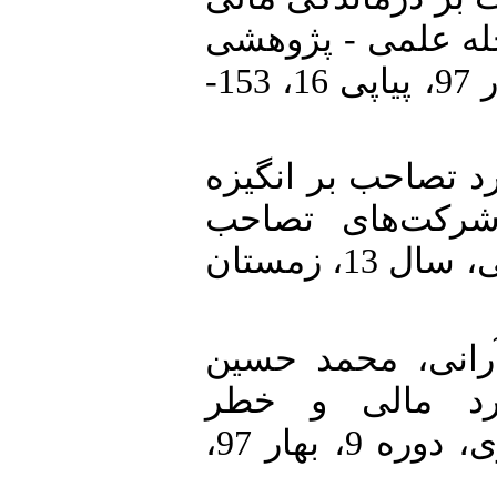
جله علمی - پژوهشی
دانش حسابداری مالی، دوره 5، بهار 97، پیاپی 16، 153-
9. تأثیر راهبرد تصاحب بر انگیزه
رکت‌های تصاحب
شونده. پژوهش‌های حسابداری مالی، سال 13، زمستان
10. نی، محمد حسین
(1397). لی و خطر
ورشکستگی، مجله دانش حسابداری، دوره 9، بهار 97،