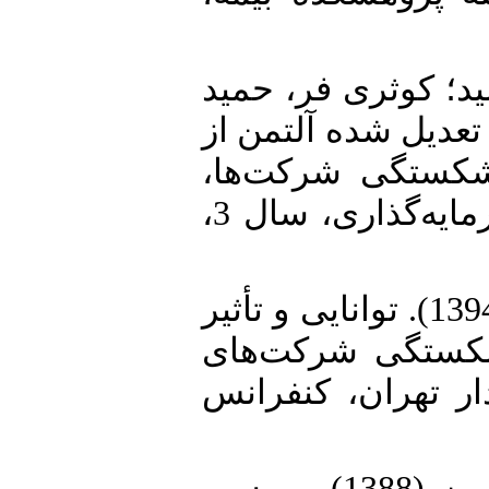
19.  کوثری فر، حمید
(1392).  شده آلتمن از
رشکستگی شرکت‌ها
فصلنامه علمی پژوهشی دانش سرمایه‌گذاری، سال 3،
20. گلینی، رحمن؛ اسمی،شاهرخ (1394). توانایی و تأثیر
شکستگی شرکت‌های
ار تهران، کنفرانس
21. نمازی، محمد؛ زراعت‌گری، رامین (1388). بررسی