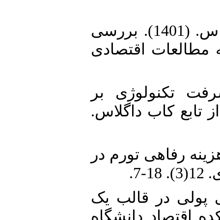
11. صباغچی فیروزآباد، محمد، طباطبایی نسب، زهره، علویراد، عباس. (1401). بررسی
ه مطالعات اقتصادی
12. ). بررسی اثر پیشرفت تکنولوژی بر
 تابع کاب داگلاس
13. ا. (1391). اندازه‌گیری هزینه رفاهی تورم در
-7
14. ‌های پولی در قالب یک
ده اقتصاد دانشگاه