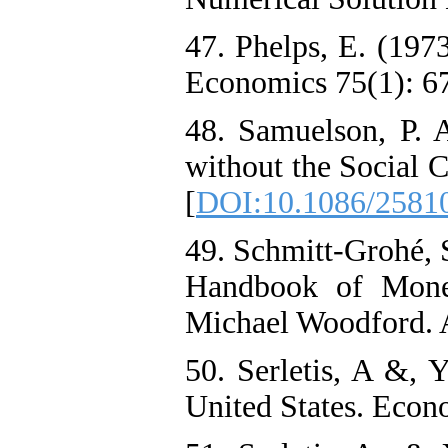
47. Phelps, E. (1973
Economics 75(1): 67
48. Samuelson, P. 
without the Social 
[
DOI:10.1086/2581
49. Schmitt-Grohé, S
Handbook of Monet
Michael Woodford. 
50. Serletis, A &, 
United States. Econo