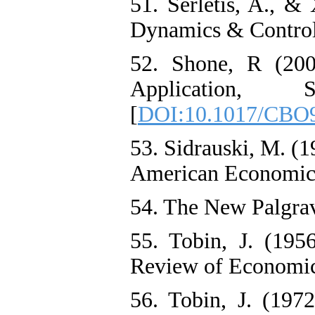
51. Serletis, A., &
Dynamics & Control.
52. Shone, R (20
Application,
[
DOI:10.1017/CBO
53. Sidrauski, M. (1
American Economic 
54. The New Palgrav
55. Tobin, J. (195
Review of Economics
56. Tobin, J. (19