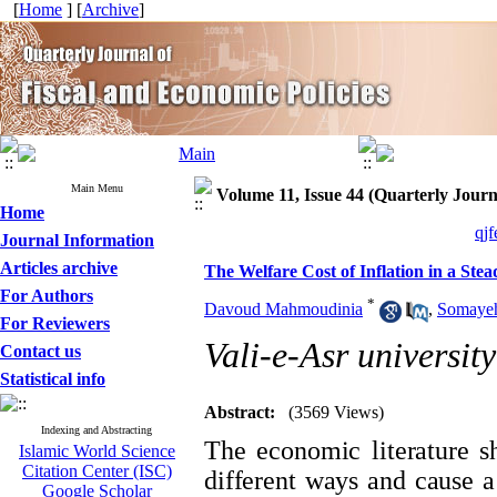
[
Home
] [
Archive
]
Main Menu
Volume 11, Issue 44 (Quarterly Journ
Home
qjf
Journal Information
Articles archive
The Welfare Cost of Inflation in a Stea
For Authors
*
Davoud Mahmoudinia
,
Somayeh
For Reviewers
Vali-e-Asr universit
Contact us
Statistical info
Abstract:
(3569 Views)
Indexing and Abstracting
The economic literature sh
Islamic World Science
Citation Center (ISC)
different ways and cause a
Google Scholar