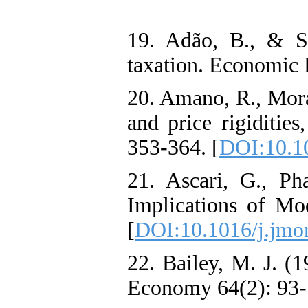
19. Adão, B., & Si
taxation. Economic 
20. Amano, R., Mora
and price rigiditie
353-364. [
DOI:10.1
21. Ascari, G., P
Implications of Mo
[
DOI:10.1016/j.jmo
22. Bailey, M. J. (1
Economy 64(2): 93-