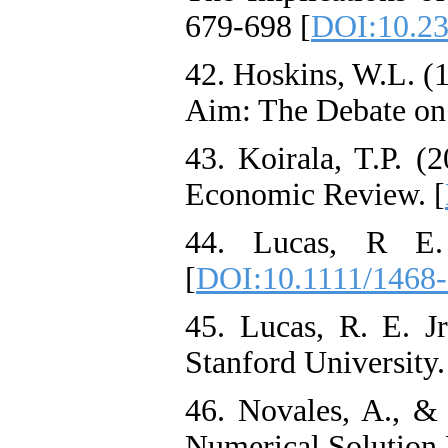
679-698 [
DOI:10.2
42. Hoskins, W.L. (1
Aim: The Debate on 
43. Koirala, T.P. (
Economic Review. [
44. Lucas, R E. 
[
DOI:10.1111/1468
45. Lucas, R. E. J
Stanford University.
46. Novales, A., &
Numerical Solution 