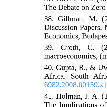
The Debate on Zero I
38. Gillman, M. (
Discussion Papers, 
Economics, Budapest
39. Groth, C. (2
macroeconomics, (m
40. Gupta, R., & Uwi
Africa. South Afr
6982.2008.00159.x
]
41. Holman, J. A. 
The Implications of