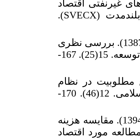
7.  بخش‌های غیرنفتی اقتصاد
ایران: ارزیابی قاعده‌های فریدمن و فلپس با رویکرد ساختاری بلندمدت (SVECX).
8. دلالی اصفهانی، رحیم، بخشی دستجردی، رسول، حسینی،جعفر. (1387). بررسی نظری
و تجربی نرخ ترجیح زمانی مطالعه مورد اقتصاد ایران. مجله دانش و توسعه. 15(25). 167-
9.  ارائه پول در تابع مطلوبیت در نظام
اقتصاد اسلامی در قالب یک الگوی کنترل بهینه. فصلنامه اقتصاد اسلامی. 12(46). 170-
10. شفیعیزاده، مینا، دلالی اصفهانی، رحیم، واعظ برازانی، محمد. (1394). مقایسه هزینه
طالعه مورد اقتصاد