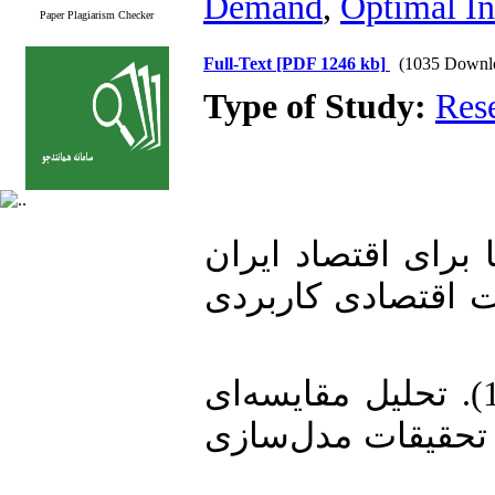
Demand
,
Optimal In
Paper Plagiarism Checker
Full-Text
[PDF 1246 kb]
(1035 Downl
Type of Study:
Res
1. لت پایا برای اقتصاد ایران
(یافتی از الگوی رشد درون‌زا با تابع تولید
2. ایزدخواستی، حجت، سعید، صمدی، رحیم دلالی اصفهانی. (1391). تحلیل مقایسه‌ای
 تحقیقات مدل‌سازی