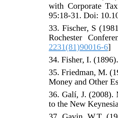
with Corporate Tax
95:18-31. Doi: 10.1
33. Fischer, S (1981
Rochester Confere
2231(81)90016-6
]
34. Fisher, I. (1896
35. Friedman, M. (
Money and Other Es
36. Galí, J. (2008).
to the New Keynesia
37. Gavin, W.T. (19