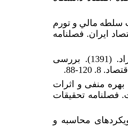
15. ذاری پولي تحت سلطه مالي و تورم
اد ايران. فصلنامه
16. گودرزی فراهانی، یزدان، مشتریدوست، شیوا، ورمزیاری، بهزاد. (1391). بررسی
 120-88
17.  بر سیاست نرخ بهره منفی و اثرات
. فصلنامه تحقیقات
18. ی و رویکردهای محاسبه و