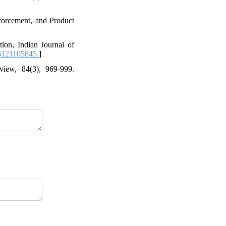
forcement, and Product
ion, Indian Journal of
6121105845.
]
view, 84(3), 969-999.