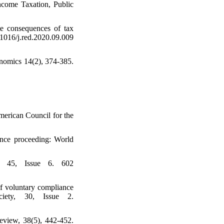
ncome Taxation, Public
te consequences of tax
j.red.2020.09.009
nomics 14(2), 374-385.
merican Council for the
ence proceeding: World
me 45, Issue 6. 602
of voluntary compliance
iety, 30, Issue 2.
Review, 38(5), 442-452.