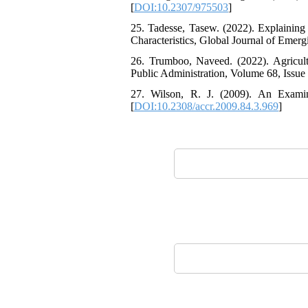
[
DOI:10.2307/975503
]
25. Tadesse, Tasew. (2022). Explainin
Characteristics, Global Journal of Emer
26. Trumboo, Naveed. (2022). Agricult
Public Administration, Volume 68, Issue
27. Wilson, R. J. (2009). An Examin
[
DOI:10.2308/accr.2009.84.3.969
]