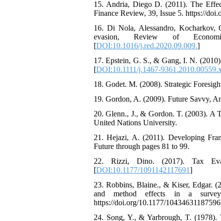
15. Andria, Diego D. (2011). The Effe
Finance Review, 39, Issue 5. https://do
16. Di Nola, Alessandro, Kocharkov, 
evasion, Review of Economic D
[
DOI:10.1016/j.red.2020.09.009.
]
17. Epstein, G. S., & Gang, I. N. (201
[
DOI:10.1111/j.1467-9361.2010.00559.
18. Godet. M. (2008). Strategic Foresigh
19. Gordon, A. (2009). Future Savvy, 
20. Glenn., J., & Gordon. T. (2003). A
United Nations University.
21. Hejazi, A. (2011). Developing Fr
Future through pages 81 to 99.
22. Rizzi, Dino. (2017). Tax Ev
[
DOI:10.1177/1091142117691
]
23. Robbins, Blaine., & Kiser, Edgar. (2
and method effects in a survey
https://doi.org/10.1177/10434631187596
24. Song, Y., & Yarbrough, T. (1978). T