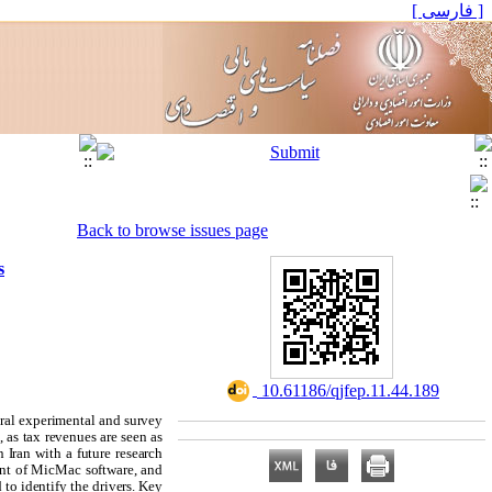
[ فارسی ]
Back to browse issues page
s
‎ 10.61186/qjfep.11.44.189
eral experimental and survey
, as tax revenues are seen as
 Iran with a future research
ment of MicMac software, and
 to identify the drivers. Key