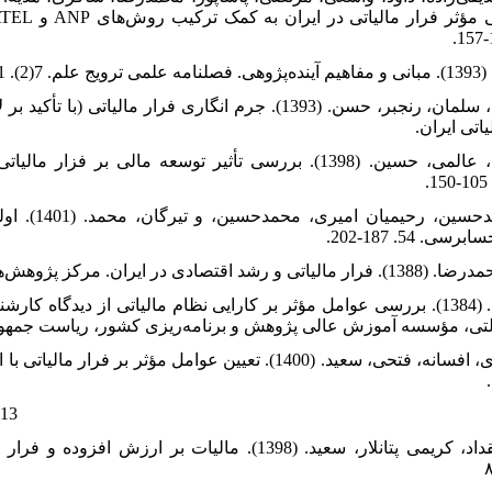
رستمی، ولی، ایزدی، سلمان، رنجبر، حسن. (1393). جرم انگاری فرار
یاتی ایران
رضاقلی‌زاده، مهدیه، عالمی، حسین. (1398). بررسی تأثیر توسعه ما
زارع بهنمیری.
 54. 187-202
شاهسون، یاورعلی. (1384). بررسی عوامل مؤثر بر کارایی نظام مالیاتی از دیدگاه
ولتی، مؤسسه آموزش عالی پژوهش و برنامه‌ریزی کشور، ریاست جمه
صامتی، مجید، ایزدی، افسانه، فتحی، سعید. (1400). تعیین عوامل مؤث
113
ضیاتبار احمدی، مقداد، کریمی پتانلار، سعید. (1398). مالیا