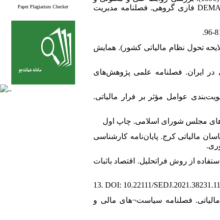
رتبه‌بندی عوامل بحرانی مؤثر فرار مالیاتی در ایران به کمک ترکیب روش‌های ANP و DEMATEL فازی گروهی. فصلنامه مدیریت
Paper Plagiarism Checker
7.  مالیاتی (با تأکید بر لایحه تحول نظام مالیاتی کشور). همایش
8. لی بر فزار مالیاتی در ایران. فصلنامه علمی پژوهش‌های
9. ، محمدحسین، رحیمیان امیری، محمدحسین، و تیرگان، محمد. (1401). اولویت‌بندی عوامل مؤثر بر فرار مالیاتی
11.  کارشناسان مالیاتی کرج. پایان‌نامه کارشناسی
وری
12. ر بر فرار مالیاتی با استفاده از روش فراتحلیل. اقتصاد باثبات
13. DOI: 10.22111/SEDJ.2021.38231.1
14. ت بر ارزش افزوده و فرار مالیاتی. فصلنامه سیاست¬های مالی و