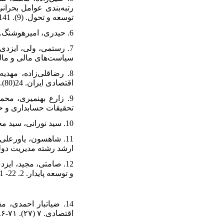
توسعه و تحول. (9). 141-157.
6. حیدری، امیرهوشنگ. (1393). مبانی و مفاهیم آینده‌پژوهی. فصلنامه علمی ترویج علم. 7(2). 81-96.
سیاست‌های مالی و مال.
اقتصادی ایران. 24(80). 105-150.
تحقیقات حسابداری و حسابرسی..
10. سید نورانی، سید محمدرضا. (1388). فرار مالیاتی و رشد اقتصادی در ایران. مرکز پژوهش‌های مجلس شورای اسلامی. چاپ اول
ارشد رشته مدیریت د.
و توسعه پایدار. 2. 22- 1.
اقتصادی. ۷ (۲۷). ۷۱-۸۶