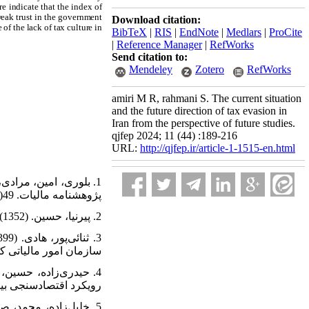
re indicate that the index of
weak trust in the government
Download citation:
of the lack of tax culture in
BibTeX
|
RIS
|
EndNote
|
Medlars
|
ProCite
|
Reference Manager
|
RefWorks
Send citation to:
Mendeley
Zotero
RefWorks
amiri M R, rahmani S. The current situation
and the future direction of tax evasion in
Iran from the perspective of future studies.
qjfep 2024; 11 (44) :189-216
URL:
http://qjfep.ir/article-1-1515-en.html
پژوهشنامه مالیات. 49(97). 83-107.
2. پیرنیا، حسین. (1352). مالیه عمومی، مالیات‌ها و بودجه. تهران. انتشارت امیرکبیر
سازمان امور مالیاتی کشور.
رویکرد اقتصادسنجی بیزین. پژو.