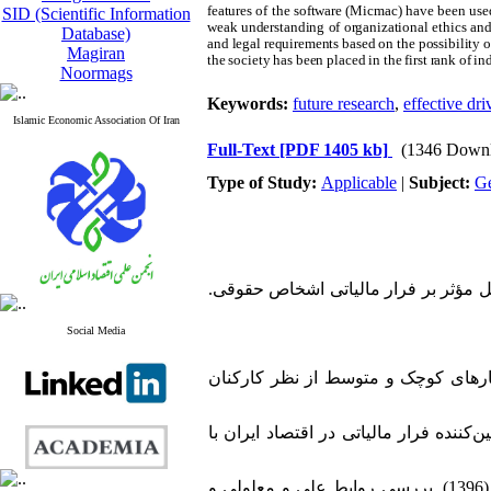
features of the software (Micmac) have been used.
SID (Scientific Information
weak understanding of organizational ethics and 
Database)
and legal requirements based on the possibility of
Magiran
the society has been placed in the first rank of in
Noormags
Keywords:
future research
,
effective dri
Islamic Economic Association Of Iran
Full-Text
[PDF 1405 kb]
(1346 Downl
Type of Study:
Applicable
|
Subject:
Ge
1.  مدل تفسیر ساختاری عوامل مؤثر بر فرار مالیاتی اشخاص حقوقی
Social Media
3.  کسب¬وکارهای کوچک و متوسط از نظر کارکنان
4. ت، امیرحسین. (1401). بررسی عوامل تعیین‌کننده فرار مالیاتی در اقتصاد ایران با
5. خلیل‌زاده، محمد، صدیقی‌زاده، داود، واسعی، مرتضی، پاشاپور، محمدرضا، شاکری، هدیه. (1396). بررسی روابط علی و معلولی و