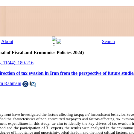
al of Fiscal and Economics Policies 2024)
, 11(44): 189-216
rection of tax evasion in Iran from the perspective of future studie
am Rahmani
payment have investigated the factors affecting taxpayers' inconsistent behavior. Sev
fied the characteristics of non-committed taxpayers and factors affecting tax evasion
nt expenditures.In this study, we aim to identify the key drivers of tax evasion in
thod and the participation of 31 experts, the results were analyzed in the environ
egree of importance and uncertainty, prioritization and the most critical factors, and