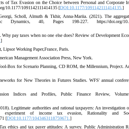
cts of Tax Evasion on the Choice between Personal and Corporate I
i.org/10.1177/1091142111414135 [
DOI:10.1177/1091142111414135.
]
Georgi, Scholl, Almuth & Tkhir, Anna-Mariia. (2021). The aggrega
ynamics, 40, Pages 198-227. https://doi.org/10.1016/
0). Why pay taxes when no one else does? Review of Development Eco
x
]
t, Lipsor Working Paper,France, Paris.
American Management Association Press, New York.
 Tool-Box for Scenario Planning, CD ROM, the Millennium, Project. A
ameworks for New Theories in Futures Studies. WFS' annual confer
asion Indices and Profiles, Public Finance Review, Volu
018). Legitimate authorities and rational taxpayers: An investigation 
 experiment of income tax evasion, Rationality and Soc
71 [
DOI:10.1177/1043463118759671.
]
ax ethics and tax payer attitudes: A survey. Public Administration 