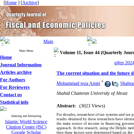
[
Home
] [
Archive
]
Main Menu
Volume 11, Issue 44 (Quarterly Journ
Home
qjfep 2024
Journal Information
Articles archive
The current situation and the future di
For Authors
*
Mohammad reza Amiri
,
Shahr
For Reviewers
Shahid Chamran University of Ahvaz
Contact us
Statistical info
Abstract:
(3023 Views)
For decades, researchers of tax systems and tax 
Indexing and Abstracting
results obtained by these researchers have identi
Islamic World Science
the main source of income in financing governme
Citation Center (ISC)
approach. In this research, using the Delphi me
Google Scholar
then these factors were determined based on the d