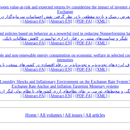
tween value-at-risk and expected returns by considering the impact of investor
Exchange
رض ریسک و بازده مقطعی با در نظر گرفتن نقش احساسات سرمایه‌گذار در بو
|
[Abstract-FA]
|
[Abstract-EN]
|
[PDF-FA]
|
[XML]
|
d policies based on behavior as a powerful tool in reducing Nonperforming b
تلنگر و سیاست‌های مبتنی بر رفتار، ابزاری توانمند در کاهش مطالبات بانکی
|
[Abstract-FA]
|
[Abstract-EN]
|
[PDF-FA]
|
[XML]
|
ble and non-renewable energy consumption on economic welfare in selected coun
intensities
رف انرژی‌های تجدیدپذیر و تجدیدناپذیر بر رفاه اقتصادی در کشورهای منتخب ب
|
[Abstract-FA]
|
[Abstract-EN]
|
[PDF-FA]
|
[XML]
|
Liquidity Shocks and Inflationary Environment on the Exchange Rate System’s
Exchange Rate Anchor and Inflation Targeting Monetary systems
گی و محیط‌های تورمی بر بقای نظام‌های ارزی کشورهای با نظام پولی لنگر ار
|
[Abstract-FA]
|
[Abstract-EN]
|
[PDF-FA]
|
[XML]
|
Home
|
All volumes
|
All issues
|
All articles