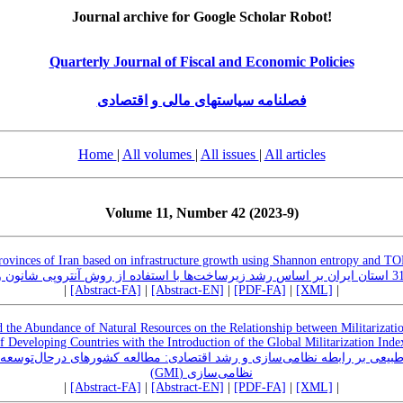
Journal archive for Google Scholar Robot!
Quarterly Journal of Fiscal and Economic Policies
فصلنامه سیاستهای مالی و اقتصادی
Home
|
All volumes
|
All issues
|
All articles
Volume 11, Number 42 (2023-9)
rovinces of Iran based on infrastructure growth using Shannon entropy and T
|
[Abstract-FA]
|
[Abstract-EN]
|
[PDF-FA]
|
[XML]
|
nd the Abundance of Natural Resources on the Relationship between Militariza
f Developing Countries with the Introduction of the Global Militarization Ind
ع طبیعی بر رابطه نظامی‌سازی و رشد اقتصادی: مطالعه کشورهای درحال‌توسعه
نظامی‌سازی (GMI)
|
[Abstract-FA]
|
[Abstract-EN]
|
[PDF-FA]
|
[XML]
|