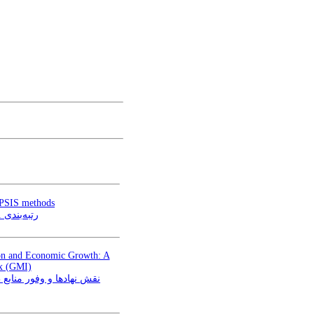
OPSIS methods
رتبه‌بندی 31 استان ایران بر اساس رشد زیرساخت‌ها‌ با استفاده از روش آنتروپی شانون و تاپسیس
tion and Economic Growth: A
ex (GMI)
نقش نهادها و وفور مناب