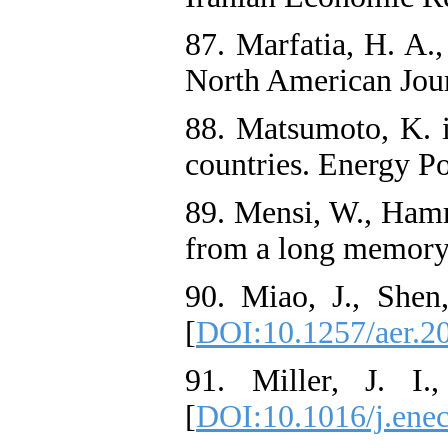
87. Marfatia, H. A.
North American Jour
88. Matsumoto, K. i
countries. Energy Pol
89. Mensi, W., Hamm
from a long memory 
90. Miao, J., She
[
DOI:10.1257/aer.2
91. Miller, J. I.
[
DOI:10.1016/j.ene