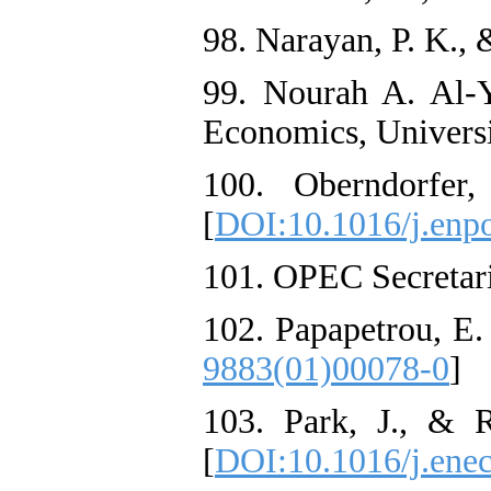
98. Narayan, P. K., 
99. Nourah A. Al-
Economics, Universit
100. Oberndorfer
[
DOI:10.1016/j.enp
101. OPEC Secretari
102. Papapetrou, E.
9883(01)00078-0
]
103. Park, J., & 
[
DOI:10.1016/j.ene