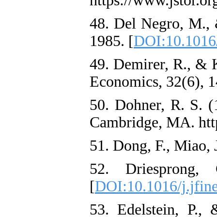
https://www.jstor.or
48. Del Negro, M., 
1985. [
DOI:10.1016/
49. Demirer, R., & 
Economics, 32(6), 1
50. Dohner, R. S. (1
Cambridge, MA. http
51. Dong, F., Miao,
52. Driesprong,
[
DOI:10.1016/j.jfin
53. Edelstein, P.,