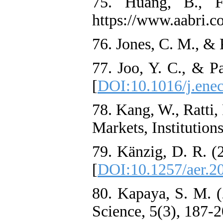
75. Huang, B., F
https://www.aabri.c
76. Jones, C. M., & 
77. Joo, Y. C., & P
[
DOI:10.1016/j.ene
78. Kang, W., Ratti,
Markets, Institution
79. Känzig, D. R. 
[
DOI:10.1257/aer.2
80. Kapaya, S. M. 
Science, 5(3), 187-2