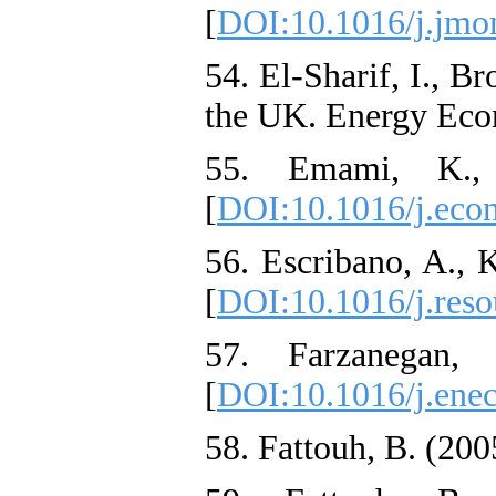
[
DOI:10.1016/j.jmo
54. El-Sharif, I., B
the UK. Energy Econ
55. Emami, K.,
[
DOI:10.1016/j.eco
56. Escribano, A., 
[
DOI:10.1016/j.res
57. Farzanegan,
[
DOI:10.1016/j.ene
58. Fattouh, B. (200