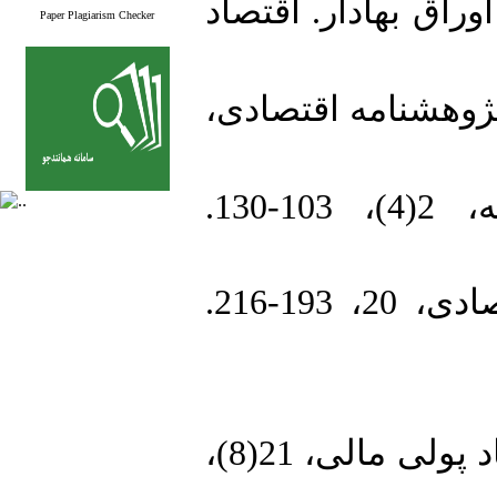
1. ر بورس اوراق بهادار. اقتصاد
Paper Plagiarism Checker
2. ابونوری، اسمعیل، و مشرفی، گلاله. (1385). اثر شاخص‌های اقتصاد کلان بر شاخص قیمت سهام پتروشیمی در ایران با استفاده از مدل ARDL. صادی
3. توحیدی، محمد. (1400). ارزیابی و سنجش بروز حباب در بورس اوراق بهادار تهران. پژوهش‌های راهبردی بودجه و مالیه، 2(4)، 103-130.
4. ثقفی، علی، و قنبریان، رضا. (1394). بررسی رابطۀ پویا بین قیمت نفت و شاخص‌های بازار سرمایه در ایران. تحقیقات مدل‌سازی اقتصادی، 20، 193-216.
6. حسن‌زاده، علی، و کیانوند، مهران. (1393). اثر شوک‌‌های متقارن و نامتقارن نفتی بر شاخص کل قیمتی در بازار بورس اوراق بهادار تهران. اقتصاد پولی مالی، 21(8)،