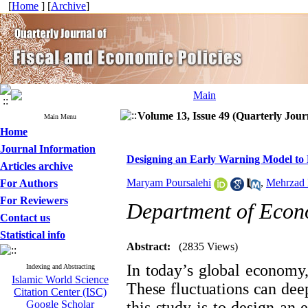
[
Home
] [
Archive
]
Volume 13, Issue 49 (Quarterly Journ
Main Menu
Home
Journal Information
Designing an Early Warning Model to
Articles archive
Maryam Poursalehi
,
Mehrzad 
For Authors
For Reviewers
Department of Econo
Contact us
Statistical info
Abstract:
(2835 Views)
In today’s global economy, 
Indexing and Abstracting
Islamic World Science
These fluctuations can deep
Citation Center (ISC)
Google Scholar
this study is to design a