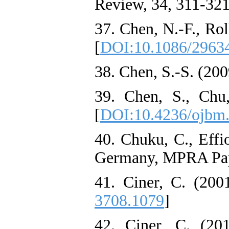
Review, 34, 311-321
37. Chen, N.-F., Ro
[
DOI:10.1086/2963
38. Chen, S.-S. (200
39. Chen, S., Chu
[
DOI:10.4236/ojbm
40. Chuku, C., Effi
Germany, MPRA Pap
41. Ciner, C. (200
3708.1079
]
42. Ciner, C. (201