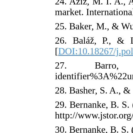
24. Aziz, M. I. A., 
market. Internationa
25. Baker, M., & Wur
26. Baláž, P., & 
[
DOI:10.18267/j.po
27. Barro, R
identifier%3A%22
28. Basher, S. A., &
29. Bernanke, B. S.
http://www.jstor.org
30. Bernanke, B. S. 