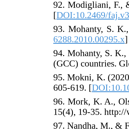
92. Modigliani, F., 
[
DOI:10.2469/faj.v3
93. Mohanty, S. K.
6288.2010.00295.x
]
94. Mohanty, S. K.,
(GCC) countries. Glo
95. Mokni, K. (2020)
605-619. [
DOI:10.10
96. Mork, K. A., Ol
15(4), 19-35. http:/
97. Nandha, M., & F