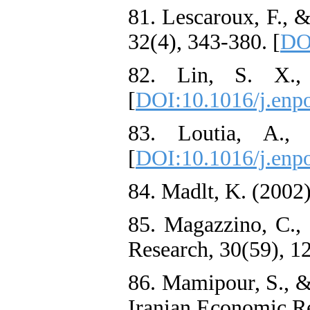
81. Lescaroux, F., 
32(4), 343-380. [
DOI
82. Lin, S. X.,
[
DOI:10.1016/j.enp
83. Loutia, A.,
[
DOI:10.1016/j.enpo
84. Madlt, K. (2002)
85. Magazzino, C.,
Research, 30(59), 1
86. Mamipour, S., &
Iranian Economic Re