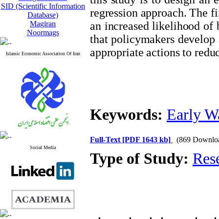
SID (Scientific Information
regression approach. The f
Database)
Magiran
an increased likelihood of
Noormags
that policymakers develop 
appropriate actions to redu
Islamic Economic Association Of Iran
Keywords:
Early W
Full-Text
[PDF 1643 kb]
(869 Downlo
Social Media
Type of Study:
Res