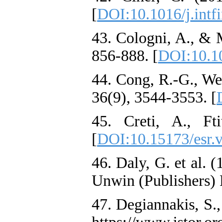
[
DOI:10.1016/j.intf
43. Cologni, A., & M
856-888. [
DOI:10.10
44. Cong, R.-G., Wei
36(9), 3544-3553. [
45. Creti, A., F
[
DOI:10.15173/esr.
46. Daly, G. et al.
Unwin (Publishers) 
47. Degiannakis, S.