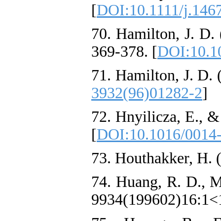
[
DOI:10.1111/j.146
70. Hamilton, J. D.
369-378. [
DOI:10.1
71. Hamilton, J. D.
3932(96)01282-2
]
72. Hnyilicza, E., 
[
DOI:10.1016/0014
73. Houthakker, H. 
74. Huang, R. D., Ma
9934(199602)16:1<1