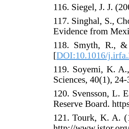
116. Siegel, J. J. (
117. Singhal, S., Ch
Evidence from Mexic
118. Smyth, R., & 
[
DOI:10.1016/j.irfa
119. Soyemi, K. A.,
Sciences, 40(1), 24-
120. Svensson, L. E
Reserve Board. http
121. Tourk, K. A
http://www.jstor.or