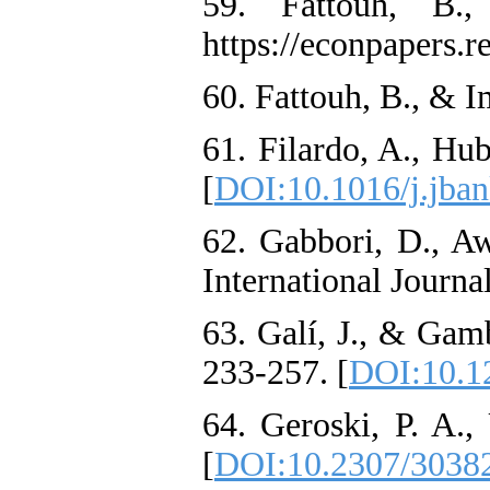
59. Fattouh, B.
https://econpapers.
60. Fattouh, B., & 
61. Filardo, A., Hu
[
DOI:10.1016/j.jba
62. Gabbori, D., Aw
International Journ
63. Galí, J., & Gam
233-257. [
DOI:10.1
64. Geroski, P. A.
[
DOI:10.2307/3038