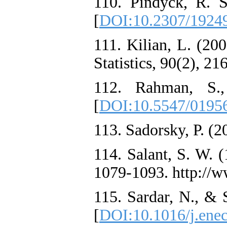
110. Pindyck, R. S
[
DOI:10.2307/1924
111. Kilian, L. (
Statistics, 90(2), 2
112. Rahman, S.,
[
DOI:10.5547/01956
113. Sadorsky, P. (2
114. Salant, S. W. 
1079-1093. http://w
115. Sardar, N., & 
[
DOI:10.1016/j.ene