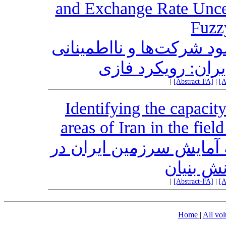
and Exchange Rate Uncer
Fuzz
د شرکت‌ها و نااطمینانی
|
[Abstract-FA]
|
[A
Identifying the capaci
areas of Iran in the fi
آمایش سرزمین ایران در
نش بنیان
|
[Abstract-FA]
|
[A
Home
|
All vo