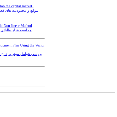
elop the capital market)
موانع و محدودیت های فع)
old Non-linear Method
محاسبه فرار مالیاتی
elopment Plan Using the Vector
بررسی عوامل موثر بر نرخ ا