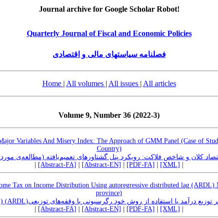
Journal archive for Google Scholar Robot!
Quarterly Journal of Fiscal and Economic Policies
فصلنامه سیاستهای مالی و اقتصادی
Home
|
All volumes
|
All issues
|
All articles
Volume 9, Number 36 (2022-3)
ajor Variables And Misery Index: The Approach of GMM Panel (Case of Study
Country)
قتصاد کلان و شاخص فلاکت: رویکرد پنل گشتاورهای تعمیم‌یافته (مطالعه‌ی مو
|
[Abstract-FA]
|
[Abstract-EN]
|
[PDF-FA]
|
[XML]
|
come Tax on Income Distribution Using autoregressive distributed lag (ARDL)
province)
ل تأثیر مالیات بر حقوق بر توزیع درآمد با استفاده از روش خود رگرسیونی با وقفه‌های توزیعی
|
[Abstract-FA]
|
[Abstract-EN]
|
[PDF-FA]
|
[XML]
|