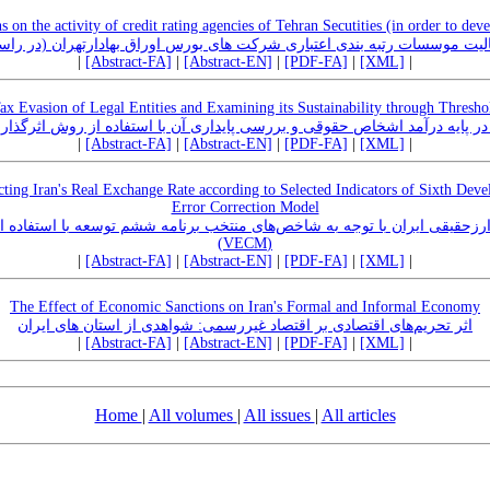
ns on the activity of credit rating agencies of Tehran Secutities (in order to dev
الیت موسسات رتبه بندی اعتباری شرکت های بورس اوراق بهادارتهران (در راس
|
[Abstract-FA]
|
[Abstract-EN]
|
[PDF-FA]
|
[XML]
|
ax Evasion of Legal Entities and Examining its Sustainability through Thresh
 در پایه درآمد اشخاص حقوقی و بررسی پایداری آن با استفاده از روش اثرگذا
|
[Abstract-FA]
|
[Abstract-EN]
|
[PDF-FA]
|
[XML]
|
ecting Iran's Real Exchange Rate according to Selected Indicators of Sixth Dev
Error Correction Model
رزحقیقی ایران با توجه به شاخص‌های منتخب برنامه ششم توسعه با استفاده 
(VECM)
|
[Abstract-FA]
|
[Abstract-EN]
|
[PDF-FA]
|
[XML]
|
The Effect of Economic Sanctions on Iran's Formal and Informal Economy
اثر تحریم‌های اقتصادی بر اقتصاد غیررسمی: شواهدی از استان های ایران
|
[Abstract-FA]
|
[Abstract-EN]
|
[PDF-FA]
|
[XML]
|
Home
|
All volumes
|
All issues
|
All articles