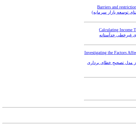
Barriers and restrictio
تای توسعه بازار سرمایه
Calculating Income T
ری غیرخطی حدآستانه
Investigating the Factors Aff
از مدل تصحیح خطای برداری