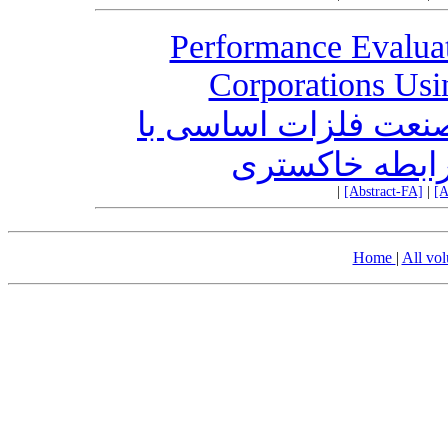
Performance Evaluat
Corporations Usi
نعت فلزات اساسی با
 رابطه خاکستری
|
[Abstract-FA]
|
[A
Home
|
All vo