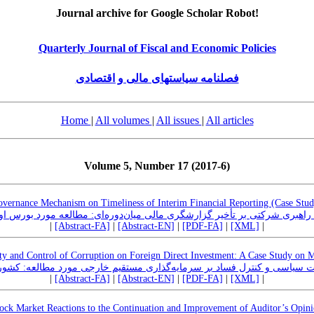
Journal archive for Google Scholar Robot!
Quarterly Journal of Fiscal and Economic Policies
فصلنامه سیاستهای مالی و اقتصادی
Home
|
All volumes
|
All issues
|
All articles
Volume 5, Number 17 (2017-6)
overnance Mechanism on Timeliness of Interim Financial Reporting (Case Stu
ی راهبری شرکتی بر تأخیر گزارشگری مالی میان‌دوره‌ای: مطالعه مورد بورس اور
|
[Abstract-FA]
|
[Abstract-EN]
|
[PDF-FA]
|
[XML]
|
lity and Control of Corruption on Foreign Direct Investment: A Case Study o
ات سیاسی و کنترل فساد بر سرمایه‌گذاری مستقیم خارجی مورد مطالعه: کشوره
|
[Abstract-FA]
|
[Abstract-EN]
|
[PDF-FA]
|
[XML]
|
ock Market Reactions to the Continuation and Improvement of Auditor’s Opin