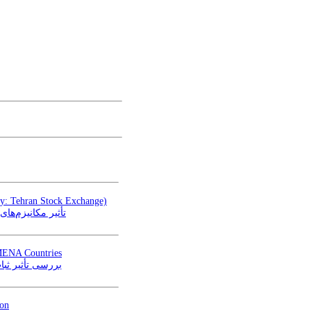
dy: Tehran Stock Exchange)
تأثیر مکانیزم‌ها
n MENA Countries
بررسی تأثیر ثب
ion