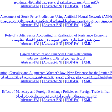
واکنش بازار سهام به استمرار و بهبود در اظهارنظر حسابرس
|
[Abstract-FA]
|
[Abstract-EN]
|
[PDF-FA]
|
[XML]
|
Assessment of Stock Price Predictions Using Artificial Neural Network (ANN)
بی پیش‌بینی‌پذیری قیمت سهام با استفاده از شبکه‌های عصبی فازی در بورس ت
|
[Abstract-FA]
|
[Abstract-EN]
|
[PDF-FA]
|
[XML]
|
Role of Public Sector Accounting In Realization of Resistance Economy
تبیین نقش حسابداری بخش عمومی در تحقق اقتصاد مقاومتی
|
[Abstract-FA]
|
[Abstract-EN]
|
[PDF-FA]
|
[XML]
|
Capital Structure and Financial Crisis Relationship
ارتباط بین بحران مالی و ساختار سرمایه
|
[Abstract-FA]
|
[Abstract-EN]
|
[PDF-FA]
|
[XML]
|
ration, Causality and Augmented Wagner's law: New Evidence for the Iranian
هم‌انباشتگی، علیت و قانون واگنر تعمیم‌یافته: شواهدی جدید برای اقتصاد ایران
|
[Abstract-FA]
|
[Abstract-EN]
|
[PDF-FA]
|
[XML]
|
Effect of Monetary and Foreign Exchange Policies on Foreign Trade in Iran
تأثیر سیاست‌های پولی و ارزی بر تجارت خارجی در ایران
|
[Abstract-FA]
|
[Abstract-EN]
|
[PDF-FA]
|
[XML]
|