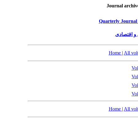
Journal archiv
Quarterly Journal 
و اقتصادی
Home
|
All vo
Vol
Vol
Vol
Vol
Home
|
All vo