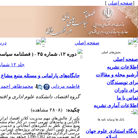
[
صفحه اصلی
]
بخش‌های اصلی
دوره ۱۲، شماره ۴۵ - ( فصلنامه سیاست های مالی و اقتصادی ۱۴۰۳ )
صفحه اصلی
جلد ۱۲ شماره ۴۵ صفحات ۳۷-۷
اطلاعات نشریه
آرشیو مجله و مقالات
جایگاه‌های پارلمانی و مسئله منبع مشا
برای نویسندگان
فاطمه مردانی
،
محمدطاهر احمد
برای داوران
گروه اقتصاد، دانشکده علوم اداری و اقت
تماس با ما
اطلاعات آماری نشریه
چکیده:
(۲۸۰۸ مشاهده)
یکی از چالش‌های مهم مدیریت کلان اقتصاد ایران، م
بانک ها ونمایه نامه ها
ناکارایی و پیامدهای تورمی است. در کنار تمام مش
منبع مشاع، ناظر به انگیزه‌های انتخاباتی و خدمت
گزینش و تأمین اعتبار بودجه
ای پروژه
های عمرانی، ح
پایگاه استنادی علوم جهان
اسلام
فرایند تصویب بودجه 2