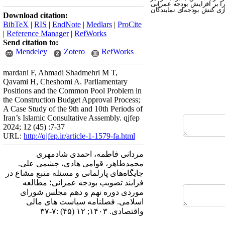
 را بر افزایش بودجه عمرانی
ی کنش بودجه‌ای نمایندگان
Download citation:
BibTeX
|
RIS
|
EndNote
|
Medlars
|
ProCite
|
Reference Manager
|
RefWorks
Send citation to:
Mendeley
Zotero
RefWorks
mardani F, Ahmadi Shadmehri M T,
Qavami H, Cheshomi A. Parliamentary
Positions and the Common Pool Problem in
the Construction Budget Approval Process;
A Case Study of the 9th and 10th Periods of
Iran’s Islamic Consultative Assembly. qjfep
2024; 12 (45) :7-37
URL:
http://qjfep.ir/article-1-1579-fa.html
مردانی فاطمه، احمدی شادمهری
محمدطاهر، قوامی هادی، چشمی علی.
جایگاه‌های پارلمانی و مسئله منبع مشاع در
فرایند تصویب بودجه عمرانی؛ مطالعه
موردی دوره نهم و دهم مجلس شورای
اسلامی. فصلنامه سیاست های مالی
واقتصادی. ۱۴۰۳; ۱۲ (۴۵) :۷-۳۷