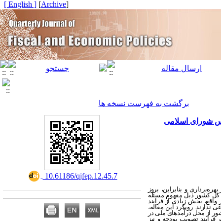
[ English ]
]
Archive
[
برگشت به فهرست نسخه ها
لس شورای اسلامی
‎ 10.61186/qjfep.12.45.7
ره‌برداری و بنابراین، بروز
ه کل کشور ذیل مفهوم مسئله
واقع، بخش زیادی از فرایند
 ندارند. رویکرد این مقاله،
ندگان دوره نهم و دهم مجلس شورای اسلامی (1391-1398) بر افزایش بودجه عمرانی 31 استان کشور از محل درآمدهای ملی در
 مؤثر بر فرایند تصویب بودجه و نیز