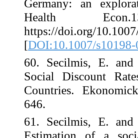
Germany: an e
Health E
https://doi.or
[
DOI:10.1007/
60. Secilmis,
Social Discou
Countries. Ek
646.
61. Secilmis,
Estimation of