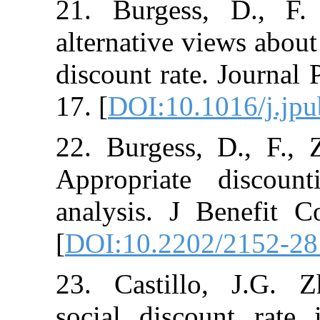
21. Burgess, 
alternative vie
discount rate.
17. [
DOI:10.10
22. Burgess, D
Appropriate d
analysis. J Be
[
DOI:10.2202/
23. Castillo,
social discou