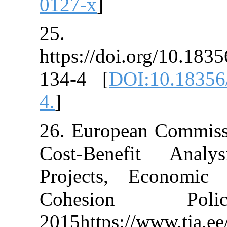
0127-x
]
25
https://doi.or
134-4 [
DOI:1
4.
]
26. European 
Cost-Benefi
Projects, Ec
Cohesion
2015https://www