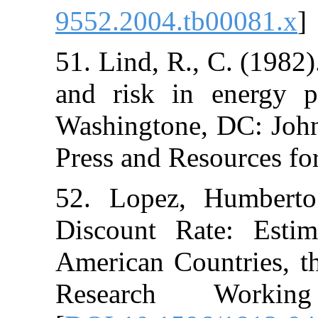
9552.2004.tb0
51. Lind, R., C
and risk in e
Washingtone, 
Press and Resou
52. Lopez, Hu
Discount Rate
American Coun
Research 