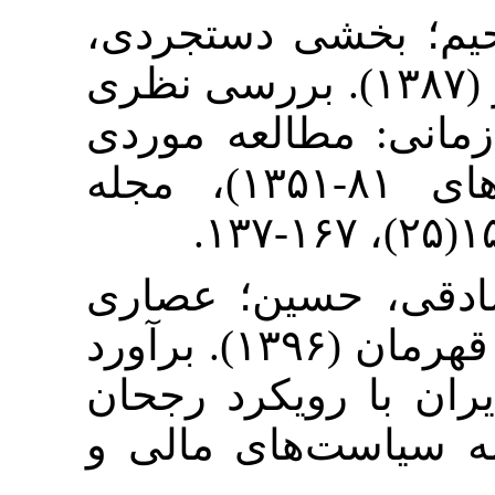
۵. ی دستجردی
ل؛ حسینی، جعفر (۱۳۸۷). بررسی نظری
مطالعه موردی
اقتصاد ایران (سال‌های ۸۱-۱۳۵۱)، مجله
۶. ین؛ عصاری
آرانی، عباس؛ عبدلی، قهرمان (۱۳۹۶). برآورد
 رویکرد رجحان
‌‌های مالی و