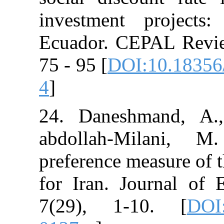
investment pr
Ecuador. CEPA
75 - 95 [
DOI:1
4
]
24. Daneshma
abdollah-Mi
preference meas
for Iran. Jour
7(29), 1-10