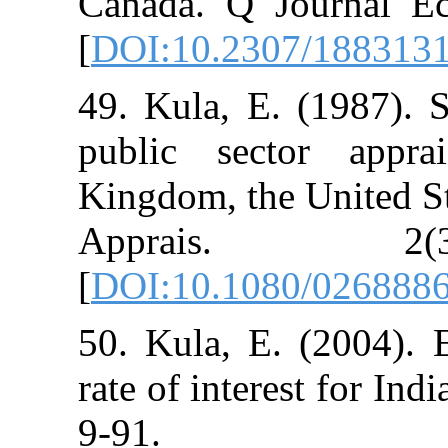
Canada. Q Jou
[
DOI:10.2307/
49. Kula, E. (1
public secto
Kingdom, the U
Apprais
[
DOI:10.1080/
50. Kula, E. (
rate of interest
9-91