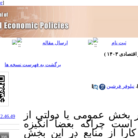
[ English ]
]
Archive
[
برگشت به فهرست نسخه ها
مومی یا دولتی از
10.61186/qjfep.12.46.49
ه بعضاً انگیزه
منابع در این بخش