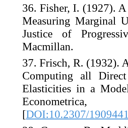
36. Fisher, I. 
Measuring Marg
Justice of P
Macmillan.
37. Frisch, R.
Computing al
Elasticities i
Economet
[
DOI:10.2307/