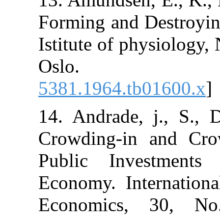
Forming and De
Istitute of phy
Oslo
5381.1964.tb0
14. Andrade, j
Crowding-in a
Public Inves
Economy. Inte
Economics,