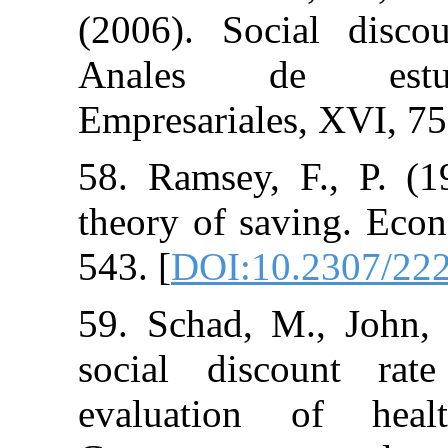
(2006). Socia
Anales de
Empresariales,
58. Ramsey, F
theory of savi
543. [
DOI:10.
59. Schad, M.
social disco
evaluation o