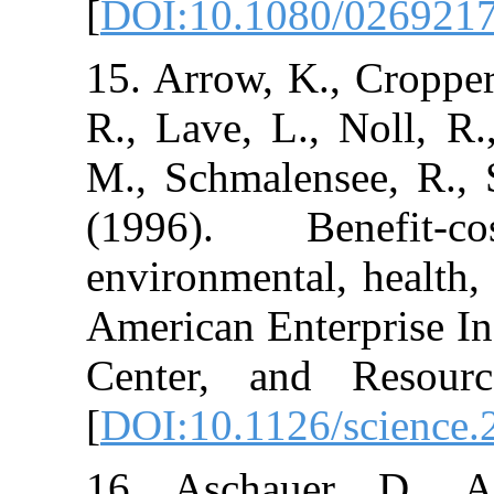
[
DOI:10.1080/
15. Arrow, K.,
R., Lave, L., N
M., Schmalense
(1996). Be
environmental, 
American Enter
Center, and 
[
DOI:10.1126/s
16. Aschauer