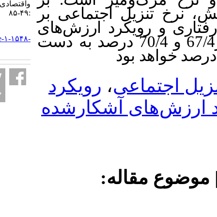
واقتصادی. ۱۴۰۳; ۱۲ (۴۶)
نزیل اجتماعی بر
:۴۹-۸۵
رویکرد ارزش‌های
URL:
آشکار شده به ترتیب برابر67/4 و 70/4 درصد به دست
http://qjfep.ir/article-۱-۱۵۴۸-
fa.html
رویکرد
،
تماعی
های آشکارشده
 مقاله