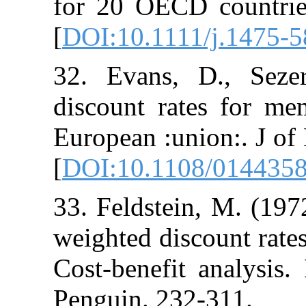
for 20 OECD co
[
DOI:10.1111/
32. Evans, D.
discount rates
European :unio
[
DOI:10.1108
33. Feldstein,
weighted discou
Cost-benefit 
Penguin. 232-3