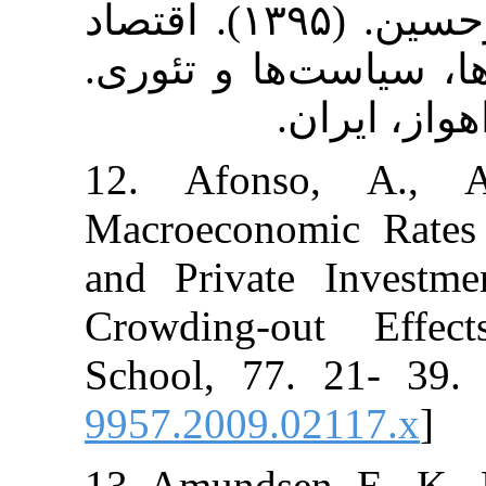
۱۱. منتظرحجت، امیرحسین. (۱۳۹۵). اقتصاد
ت‌ها و تئوری
یران
12. Afonso,
Macroeconomic
and Private I
Crowding‐out
School, 77. 2
9957.2009.021
13. Amundsen, 