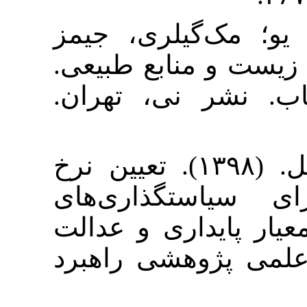
۳. پرمن، راجر؛ ما، یو؛ مک‌گیل‎ری، جیمز
(۱۹۴۹). ع طبیعی
ر نی، تهران
۴. حسینی، سید عقیل. (۱۳۹۸). تعیین نرخ
ستگذاری‌های
یداری و عدالت
ژوهشی راهبرد