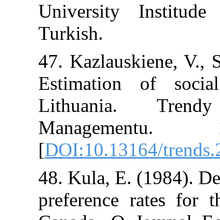
University In
Turkish.
47. Kazlauskie
Estimation o
Lithuania
Managemen
[
DOI:10.13164/
48. Kula, E. (1
preference rat