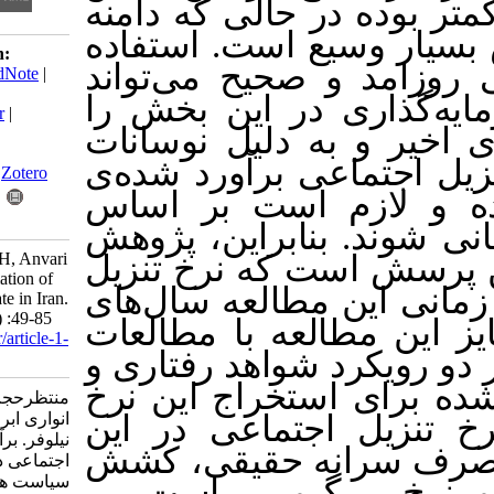
 حالی که دامنه
سیع است. استفاده
Download citation:
و صحیح می‌تواند
BibTeX
|
RIS
|
EndNote
|
Medlars
|
ProCite
|
 در این بخش را
Reference Manager
|
 به دلیل نوسانات
RefWorks
Send citation to:
اعی برآورد شده‌ی
Mendeley
Zotero
زم است بر اساس
RefWorks
 بنابراین، پژوهش
Montazer-Hojat A H, Anvari
است که نرخ تنزیل
I, Farshin N. Estimation of
ن مطالعه سال‌های
Social Discount Rate in Iran.
qjfep 2024; 12 (46) :49-85
1400-1365 ا مطالعات
URL:
http://qjfep.ir/article-1-
رد شواهد رفتاری و
1548-fa.html
استخراج این نرخ
منتظرحجت امیرحسین،
اجتماعی در این
انواری ابراهیم، فرشین
نیلوفر. برآورد نرخ تنزیل
نه حقیقی، کشش
اجتماعی در ایران. فصلنامه
سیاست های مالی
‌ومیر است. بر