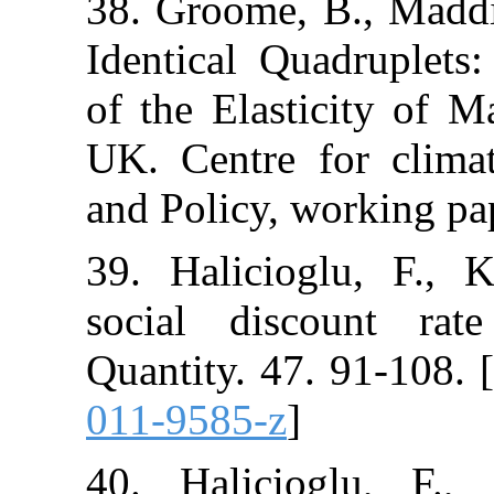
38. Groome, B
Identical Qua
of the Elastici
UK. Centre fo
and Policy, wo
39. Haliciogl
social disco
Quantity. 47. 9
011-9585-z
]
40. Haliciogl