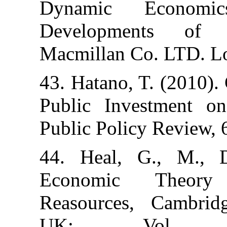
Dynamic Ec
Developmen
Macmillan Co.
43. Hatano, T.
Public Invest
Public Policy R
44. Heal, G.
Economic T
Reasources, C
UK: Vo