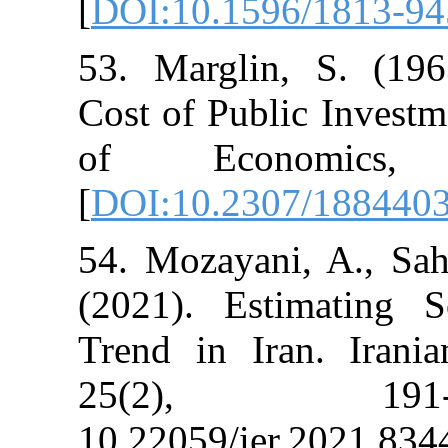
[
DOI:10.1596/
53. Marglin, 
Cost of Public
of Econo
[
DOI:10.2307/
54. Mozayani,
(2021). Estim
Trend in Iran
25(2),
10.22059/ier.2