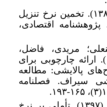
۷. رمان (۱۳۸۸). تخمین نرخ تنزیل
نامه اقتصادی
۸. یدی، فاضل
(۱۴۰۰). ارائه چارچوبی برای
لایشی: مطالعه
اف. فصلنامه
۹. ینی، امیرحسین (۱۳۹۷). تأملی بر نرخ