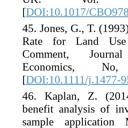
[
DOI:10.1017
45. Jones, G., 
Rate for Lan
Comment, J
Economics
[
DOI:10.1111/j
46. Kaplan, Z
benefit analys
sample appli