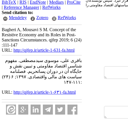
قرار گیرد. سپس نویسندگان
BibTeX
|
RIS
|
EndNote
|
Medlars
|
ProCite
یاست­های اقتصاد مقاومتی را
|
Reference Manager
|
RefWorks
Send citation to:
Mendeley
Zotero
RefWorks
Bagheri A, Mousavi S M. Concept of the
Resistive Economy and its Roles in Post-
Sanctions Circumstances. qjfep 2019; 6 (24)
:111-147
URL:
http://qjfep.ir/article-1-631-fa.html
باقری علی، موسوی سیدمصطفی. مفهوم
شناسی اقتصاد مقاومتی و تبیین نقش و
جایگاه آن در دوران پساتحریم. فصلنامه
سیاست های مالی واقتصادی. ۱۳۹۷; ۶ (۲۴)
:۱۱۱-۱۴۷
URL:
http://qjfep.ir/article-۱-۶۳۱-fa.html