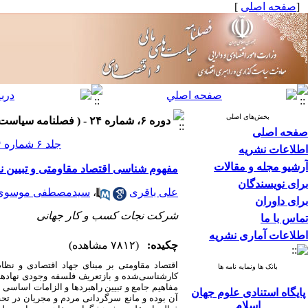
[
صفحه اصلی
]
بخش‌های اصلی
دوره ۶، شماره ۲۴ - ( فصلنامه سیاست های مالی و اقتصادی ۱۳۹۷ )
صفحه اصلی
جلد ۶ شماره ۲۴ صفحات ۱۴۷-۱۱۱
اطلاعات نشریه
آرشیو مجله و مقالات
مفهوم شناسی اقتصاد مقاومتی و تبیین ن
برای نویسندگان
علی باقری
،
سیدمصطفی موسوی
برای داوران
شرکت نجات کسب و کار جهانی
تماس با ما
اطلاعات آماری نشریه
چکیده:
(۷۸۱۲ مشاهده)
اقتصاد مقاومتی بر مبنای جهاد اقتصادی و نظ
بانک ها ونمایه نامه ها
کارشناسی‌شده و بازتعریف فلسفه وجودی نهادها و 
مفاهیم جامع و تبیین راهبردها و الزامات اساسی
پایگاه استنادی علوم جهان
آن بوده و مانع سرگردانی مردم و مجریان در تحق
اسلام