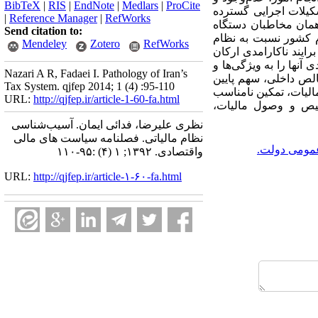
BibTeX
|
RIS
|
EndNote
|
Medlars
|
ProCite
شکیلات اجرایی گسترده
|
Reference Manager
|
RefWorks
ع همان مخاطبان دستگاه
Send citation to:
دم کشور نسبت به نظام
Mendeley
Zotero
RefWorks
ه نهفته است. برایند ناکارامدی ارکان
آنها را به ویژگی‌ها و
Nazari A R, Fadaei I. Pathology of Iran’s
الص داخلی، سهم پایین
Tax System. qjfep 2014; 1 (4) :95-110
مالیات، تمکین نامناسب
URL:
http://qjfep.ir/article-1-60-fa.html
خیص و وصول مالیات،
نظری علیرضا، فدائی ایمان. آسیب‌شناسی
نظام مالیاتی. فصلنامه سیاست های مالی
عمومی دولت.
واقتصادی. ۱۳۹۲; ۱ (۴) :۹۵-۱۱۰
URL:
http://qjfep.ir/article-۱-۶۰-fa.html