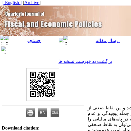
[ English ]
]
Archive
[
برگشت به فهرست نسخه ها
شد و این نقاط ضعف از
 جمله پیچید‌گی و عدم
پایه‌های مالیاتی را
ی‌توان به نقاط ضـعفی
Download citation:
جام امور، عدم‌وجود و