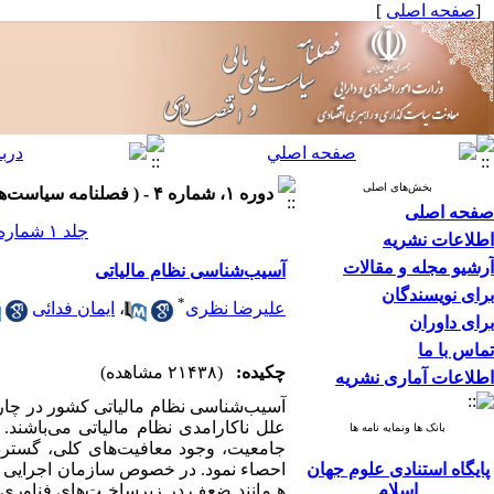
[
صفحه اصلی
]
بخش‌های اصلی
دوره ۱، شماره ۴ - ( فصلنامه سیاست‌های مالی و اقتصادی ۱۳۹۲ )
صفحه اصلی
جلد ۱ شماره ۴ صفحات ۱۱۰-۹۵
اطلاعات نشریه
آرشیو مجله و مقالات
آسیب‌شناسی نظام مالیاتی
برای نویسندگان
*
علیرضا نظری
،
ایمان فدائی
برای داوران
تماس با ما
چکیده:
(۲۱۴۳۸ مشاهده)
اطلاعات آماری نشریه
آسیب‌شناسی نظام مالیاتی کشور در چارچ
علل ناکارامدی نظام مالیاتی می‌باشند.
بانک ها ونمایه نامه ها
جامعیت، وجود معافیت‌های کلی، گسترده
پایگاه استنادی علوم جهان
احصاء نمود. در خصوص سازمان اجرایی یا 
اسلام
هـمانند ضعف در زیرساخـت‌های فناوری اط