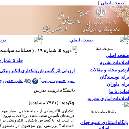
[
صفحه اصلی
]
بخش‌های اصلی
دوره ۵، شماره ۱۹ - ( فصلنامه سیاست های مالی واقتصادی ۱۳۹۶ )
صفحه اصلی
جلد ۵ شماره ۱۹ صفحات ۵۴-۲۹
اطلاعات نشریه
آرشیو مجله و مقالات
ارزیابی اثر گسترش بانکداری الکترونیکی
برای نویسندگان
*
امیر حسین مزینی
،
علی حضوری
برای داوران
دانشگاه تربیت مدرس
تماس با ما
اطلاعات آماری نشریه
چکیده:
(۷۹۴۱ مشاهده)
بانکداری الکترونیکی از جمله عوامل بسیار مهم 
بانک ها ونمایه نامه ها
هزینه‌های تأسیس
شعب متعدد، پرداخت به نیروی ان
آن است که آیا گسترش بانکداری الکترونیکی
در ا
پایگاه استنادی علوم جهان
بررسی این موضوع در دستورکار 
داشته‌اند؟
اسلام