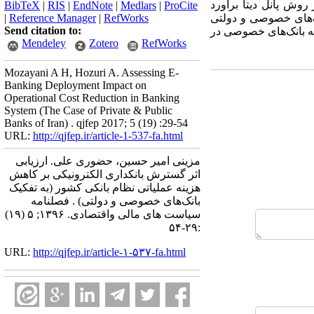
 خصوصی و دولتی ایران برای دوره 1391-1385 با استفاده از روش پانل دیتا برآورد
BibTeX
|
RIS
|
EndNote
|
Medlars
|
ProCite
ک‌های خصوصی و دولتی
RefWorks
|
Reference Manager
|
Send citation to:
که بانک‌های خصوصی در
Mendeley
Zotero
RefWorks
Mozayani A H, Hozuri A. Assessing E-
Banking Deployment Impact on
Operational Cost Reduction in Banking
System (The Case of Private & Public
Banks of Iran) . qjfep 2017; 5 (19) :29-54
URL:
http://qjfep.ir/article-1-537-fa.html
مزینی امیر حسین، حضوری علی. ارزیابی
اثر گسترش بانکداری الکترونیکی بر کاهش
هزینه عملیاتی نظام بانکی کشور (به تفکیک
بانک‌های خصوصی و دولتی) . فصلنامه
سیاست های مالی واقتصادی. ۱۳۹۶; ۵ (۱۹)
:۲۹-۵۴
URL:
http://qjfep.ir/article-۱-۵۳۷-fa.html