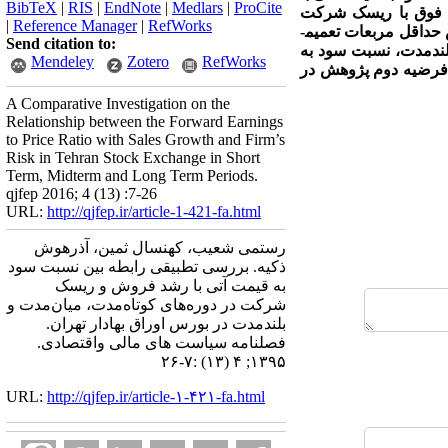
BibTeX
|
RIS
|
EndNote
|
Medlars
|
ProCite
ت فوق با ریسک شرکت
|
Reference Manager
|
RefWorks
پرداختیم. روش آماری مورد استفاده جهت آزمون فرضیه­های پژوهش، رگرسیون چند‌متغیره با استفاده از روش حداقل مربعات تعمیم­
Send citation to:
لندمدت، نسبت سود به
Mendeley
Zotero
RefWorks
ن فرضیه دوم پژوهش در
A Comparative Investigation on the
Relationship between the Forward Earnings
to Price Ratio with Sales Growth and Firm’s
Risk in Tehran Stock Exchange in Short
Term, Midterm and Long Term Periods.
qjfep 2016; 4 (13) :7-26
URL:
http://qjfep.ir/article-1-421-fa.html
رستمی شعیب، کهنسال ثمین، آذرهوش
ذکیه. بررسی تطبیقی رابطه بین نسبت سود
به قیمت آتی با رشد فروش و ریسک
شرکت در دوره‌های کوتاه‌مدت، میان‌مدت و
بلندمدت در بورس اوراق بهادار تهران.
فصلنامه سیاست های مالی واقتصادی.
۱۳۹۵; ۴ (۱۳) :۷-۲۶
URL:
http://qjfep.ir/article-۱-۴۲۱-fa.html