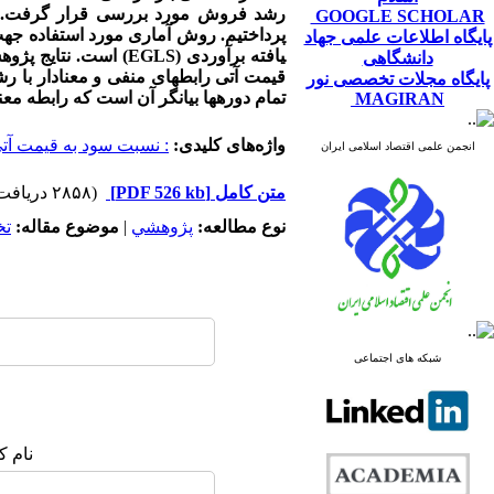
رشد فروش مورد بررسی قرار گرفت. د
GOOGLE SCHOLAR
پایگاه اطلاعات علمی جهاد
یافته برآوردی
(
EGLS
)
است. نتایج پژوه
دانشگاهی
قیمت آتی رابطه­ای منفی و معنادار با ر
پایگاه مجلات تخصصی نور
تمام دوره­ها بیانگر آن است که رابطه مع
MAGIRAN
واژه‌های کلیدی:
: نسبت سود به قیمت آت
انجمن علمی اقتصاد اسلامی ایران
متن کامل
[PDF 526 kb]
(۲۸۵۸ دریافت)
نوع مطالعه:
پژوهشي
|
موضوع مقاله:
ت
شبکه های اجتماعی
نام ک