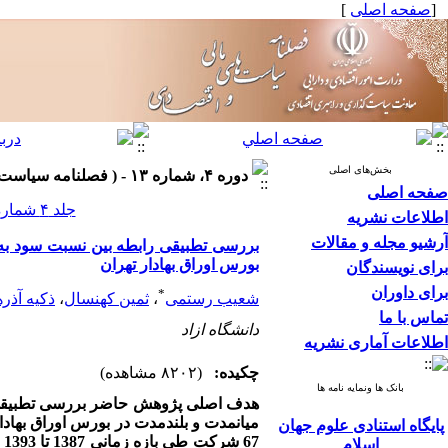
[
صفحه اصلی
]
بخش‌های اصلی
دوره ۴، شماره ۱۳ - ( فصلنامه سیاست های مالی واقتصادی ۱۳۹۵ )
صفحه اصلی
جلد ۴ شماره ۱۳ صفحات ۲۶-۷
اطلاعات نشریه
آرشیو مجله و مقالات
بررسی تطبیقی رابطه بین نسبت سود به 
بورس اوراق بهادار تهران
برای نویسندگان
برای داوران
*
شعیب رستمی
،
ثمین کهنسال
،
ذکیه آذ
تماس با ما
دانشگاه ازاد
اطلاعات آماری نشریه
چکیده:
(۸۲۰۲ مشاهده)
بانک ها ونمایه نامه ها
هدف اصلی پژوهش حاضر بررسی تطبیقی ر
میان­مدت و بلندمدت در بورس اوراق بهادا
پایگاه استنادی علوم جهان
7
اسلام