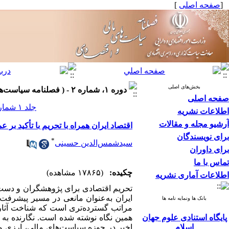
[
صفحه اصلی
]
بخش‌های اصلی
دوره ۱، شماره ۲ - ( فصلنامه سیاست‌های مالی و اقتصادی ۱۳۹۲ )
صفحه اصلی
جلد ۱ شماره ۲ صفحات ۲۰-۵
اطلاعات نشریه
آرشیو مجله و مقالات
اقتصاد ایران همراه با تحریم با تأکید بر عمل
برای نویسندگان
*
سیدشمس‌الدین حسینی
برای داوران
تماس با ما
چکیده:
(۱۷۸۶۵ مشاهده)
اطلاعات آماری نشریه
تحریم اقتصادی برای پژوهشگران و دست‌ا
ایران به‌عنوان مانعی در مسیر پیشرفت 
بانک ها ونمایه نامه ها
مراتب گسترده‌تری است که شناخت آثار و
پایگاه استنادی علوم جهان
همین نگاه نوشته شده است. نگارنده ب
اسلام
اخیر در حوزه سیاست‌های مالی، ارزی و 