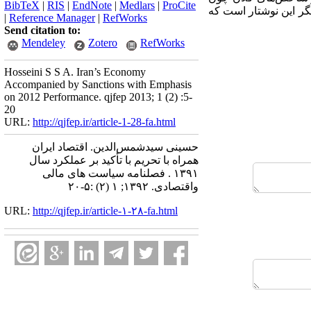
BibTeX
|
RIS
|
EndNote
|
Medlars
|
ProCite
دیگر این نوشتار است که
|
Reference Manager
|
RefWorks
Send citation to:
Mendeley
Zotero
RefWorks
Hosseini S S A. Iran’s Economy
Accompanied by Sanctions with Emphasis
on 2012 Performance. qjfep 2013; 1 (2) :5-
20
URL:
http://qjfep.ir/article-1-28-fa.html
حسینی سیدشمس‌الدین. اقتصاد ایران
همراه با تحریم با تأکید بر عملکرد سال
۱۳۹۱ . فصلنامه سیاست های مالی
واقتصادی. ۱۳۹۲; ۱ (۲) :۵-۲۰
URL:
http://qjfep.ir/article-۱-۲۸-fa.html