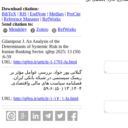
Download citation:
BibTeX
|
RIS
|
EndNote
|
Medlars
|
ProCite
|
Reference Manager
|
RefWorks
Send citation to:
Mendeley
Zotero
RefWorks
Gilanipour J. An Analysis of the
Determinants of Systemic Risk in the
Iranian Banking Sector. qjfep 2025; 13 (50)
:6-59
URL:
http://qjfep.ir/article-1-1701-fa.html
گیلانی پور جواد. بررسی عوامل مؤثر بر
ریسک سیستمی در شبکه بانکی ایران.
فصلنامه سیاست های مالی واقتصادی.
۱۴۰۴; ۱۳ (۵۰) :۶-۵۹
URL:
http://qjfep.ir/article-۱-۱۷۰۱-fa.html