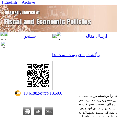
[ English ]
]
Archive
[
برگشت به فهرست نسخه ها
‎ 10.61882/qjfep.13.50.6
جمله بانک‌ها، را برجسته کرده است. با
 بدین منظور، ریسک سیستمی
رم مالی، نسبت تسهیلات به
 است. در راستای این هدف،
است. نتایج مدل نشان می‌دهد که نسبت تسهیلات به
داری ندارد. یافته‌های این