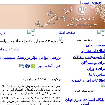
[
صفحه اصلی
]
بخش‌های اصلی
دوره ۱۳، شماره ۵۰ - ( فصلنامه سیاست های مالی و اقتصادی ۱۴۰۴ )
صفحه اصلی
جلد ۱۳ شماره ۵۰ صفحات ۵۹-۶
اطلاعات نشریه
آرشیو مجله و مقالات
بررسی عوامل مؤثر بر ریسک سیستمی در 
برای نویسندگان
*
جواد گیلانی پور
برای داوران
تماس با ما
چکیده:
(۱۹۶۵ مشاهده)
اطلاعات آماری نشریه
بح
توجه به نقش کلیدی بانک‌ها در اقتصاد ایران، 
بانک ها ونمایه نامه ها
در بخش بانکی با استفاده از معیار «ریزش مورد 
سپرده) و متغیرهای خارجی (نرخ ارز، نرخ تورم 
پایگاه استنادی علوم جهان
اسلام
سپرده، اهرم مالی، نرخ ارز و نرخ تورم تأثیر م