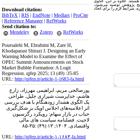
تند. علاوه بر این، الگوی
وجه به نتایج پژوهش توصیه می‌شود،
، شرایط لازم را برای اتخاذ
Download citation:
BibTeX
|
RIS
|
EndNote
|
Medlars
|
ProCite
|
Reference Manager
|
RefWorks
Send citation to:
Mendeley
Zotero
RefWorks
Poursalehi M, Ebrahimi M, Zare H,
Khodaparast Shirazi J. Designing an Early
Warning Model to Examine the Effect of
OPEC Summit Announcements on Stock
Market Bubble Formation: A Logit
Regression. qjfep 2025; 13 (49) :35-85
URL:
http://qjfep.ir/article-1-1683-fa.html
پورصالحی مریم، ابراهیمی مهرزاد، زارع
هاشم، خداپرست شیرازی جلیل. طراحی
یک الگوی هشدار زودهنگام با هدف بررسی
اثر اعلامیه‌های اجلاس اوپک بر شکل‌گیری
حباب در بازار سهام: رویکرد رگرسیون
لاجیت. فصلنامه سیاست های مالی
واقتصادی. ۱۴۰۴; ۱۳ (۴۹) :۳۵-۸۵
URL:
http://qjfep.ir/article-۱-۱۶۸۳-fa.html