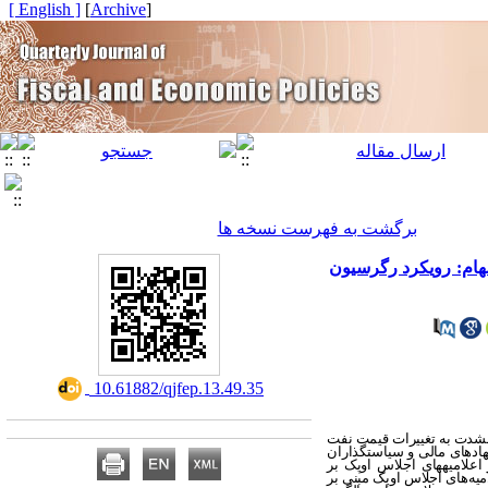
[ English ]
]
Archive
[
برگشت به فهرست نسخه ها
هام: رویکرد رگرسیون
‎ 10.61882/qjfep.13.49.35
به‏شدت به تغییرات قیمت نفت
هادهای مالی و سیاست‏گذاران
علامیه‏های اجلاس اوپک بر
یج نشان می‏دهد اعلامیه‌های اجلاس اوپک مبنی بر