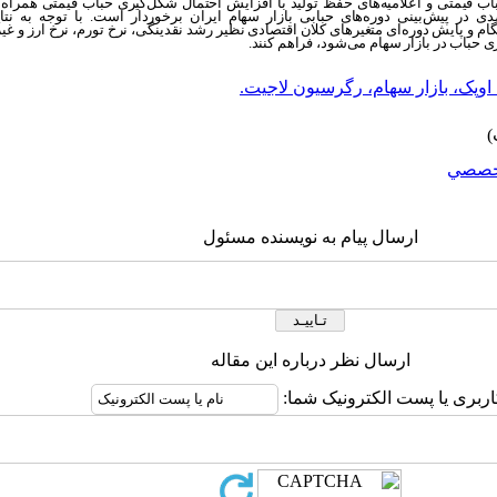
قیمتی و اعلامیه‌های حفظ تولید با افزایش احتمال شکل‌گیری حباب قیمتی همراه هس
زودهنگام طراحی شده از دقت 94 درصدی در پیش‌بینی دوره‌های حبابی بازار سهام ایران برخوردار است. با ت
و پایش دوره‌ای متغیرهای کلان اقتصادی نظیر رشد نقدینگی، نرخ تورم، نرخ ارز و غیره
حباب در بازار سهام می‌شود، فراهم کنند.
اوپک، بازار سهام، رگرسیون لاجیت.
خصصي
ارسال پیام به نویسنده مسئول
ارسال نظر درباره این مقاله
اربری یا پست الکترونیک شما: