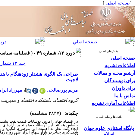
[
صفحه اصلی
]
بخش‌های اصلی
دوره ۱۳، شماره ۴۹ - ( فصلنامه سیاست های مالی و اقتصادی ۱۴۰۴ )
صفحه اصلی
جلد ۱۳ شماره ۴۹ صفحات ۸۵-۳۵
اطلاعات نشریه
آرشیو مجله و مقالات
طراحی یک الگوی هشدار زودهنگام با هدف
لاجیت
برای نویسندگان
برای داوران
مریم پورصالحی
،
مهرزاد ابرا
تماس با ما
گروه اقتصاد، دانشکده اقتصاد و مدیریت
اطلاعات آماری نشریه
چکیده:
(۲۸۴۷ مشاهده)
بانک ها ونمایه نامه ها
در اقتصاد جهانی امروز، نوسانات قیمت نفت پیامدها
حساس هستند. این نوسانات می‏تواند بر بازارهای س
پایگاه استنادی علوم جهان
ایجاد کند. نظر به اهمیت این موضوع، انگیزه و
اسلام