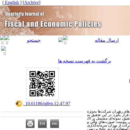
[ English ]
]
Archive
[
برگشت به فهرست نسخه ها
‎ 10.61186/qjfep.12.47.97
های رهبران شرکت‌ها به
ویژه
ار بگیرد. در این تحقیق به
های تحقیق، نمونه‌ای مشتمل بر 26
جود در یادداشت‌های توضیحی پیوست صورت‌های مالی و
کت از میزان سرمایه‌گذاری
استفاده گردید. نتایج بررسی