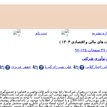
 نوآوری شرکتی
 اجبارکلایی
،
علی شیرزاد کبریا
،
جعفر عزیزی
 به‌ویژه در رهبران شرکت‌ها رایج بوده و تأثیر قابل‌توجهی بر قضاوت و تصمیم‌گیری‌
ای تحت هدایت آن‌ها دارد. این مهم موجب این می‌گردد که نوآوری شرکت تحت‌الشعاع قر
رکتی و اثر تعدیل‌کنندگی ریسک اعتباری پرداخته‌شده است. با توجه به محدودیت
شرکت از صنعت دارو در بورس اوراق بهادار تهران طی دوره زمانی 1401-1389 و با استفاده از اطلاعات مو
 اندازه
گیری متغیر خودشیفتگی از اندازه امضاء مدیران عامل و جهت سنجش نوآوری شر
مون فرضیه‌ها، از داده‌های ترکیبی (با کنترل اثرهای سال) و الگوی رگرسیونی چندمتغیره 