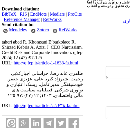
امل و نوآوری شرکت را ایفا
ری تحقیق و توسعه و انتخاب
Download citation:
BibTeX
|
RIS
|
EndNote
|
Medlars
|
ProCite
|
Reference Manager
|
RefWorks
اری
Send citation to:
Mendeley
Zotero
RefWorks
taheri abed R, Khorasani Ejbarkolaee R,
Shirzad Kebria A, Azizi J. CEO Narcissism,
Credit Risk and Corporate Innovation. qjfep
2024; 12 (47) :97-125
URL:
http://qjfep.ir/article-1-1638-fa.html
طاهری عابد رضا، خراسانی اجبارکلایی
رحمت، شیرزاد کبریا علی، عزیزی جعفر.
خودشیفتگی مدیرعامل، ریسک اعتباری و
نوآوری شرکتی. فصلنامه سیاست های
مالی واقتصادی. ۱۴۰۳; ۱۲ (۴۷) :۹۷-۱۲۵
URL:
http://qjfep.ir/article-۱-۱۶۳۸-fa.html