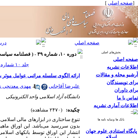
[
صفحه اصلی
]
بخش‌های اصلی
دوره ۱۰، شماره ۳۹ - ( فصلنامه سیاست های مالی و اقتصادی ۱۴۰۱ )
صفحه اصلی
جلد ۱۰ شماره ۳۹ صفحات ۱۷۱-۱۴۳
اطلاعات نشریه
آرشیو مجله و مقالات
ارائه الگوی سلسله مراتبی عوامل موثر 
برای نویسندگان
علیرضا آقاجانی
،
مهدی معدنچی ز
برای داوران
دانشگاه آزاد اسلامی واحد الکترونیکی
تماس با ما
اطلاعات آماری نشریه
چکیده:
(۲۴۷۰ مشاهده)
تنوع ساختاری در ابزارهای مالی اسلامی 
بانک ها ونمایه نامه ها
بدون سررسید می‌باشد. این اوراق ماه
پایگاه استنادی علوم جهان
انتشار این اوراق توسط بانکهای اسل
اسلام