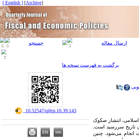
[ English ]
]
Archive
[
برگشت به فهرست نسخه ها
ویی
‎ 10.52547/qjfep.10.39.143
 اسلامی، انتشار صکوک
ن تاریخ سررسید است.
انجام می‌شود. چنین