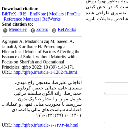
ی به منظور بهبود روش
 است که در بخش کیفی
Download citation:
ی تفسیری طراحی شده
BibTeX
|
RIS
|
EndNote
|
Medlars
|
ProCite
|
Reference Manager
|
RefWorks
ذیرترین شاخص معاملات ثانویه
Send citation to:
Mendeley
Zotero
RefWorks
Aghajani A, Madanchi zaj M, Saeedi A,
Jamali J, Kordlouie H. Presenting a
Hierarchical Model of Factors Affecting the
Issuance of Sukuk without Maturity with a
Focus on Shari'ah and Operational
Principles. qjfep 2022; 10 (39) :143-171
URL:
http://qjfep.ir/article-1-1282-fa.html
آقاجانی علیرضا، معدنچی زاج مهدی،
سعیدی علی، جمالی جعفر، کردلویی
حمیدرضا. ارائه الگوی سلسله مراتبی
عوامل موثر بر انتشار صکوک بدون
سررسید با محوریت مبانی فقهی و عملیاتی.
فصلنامه سیاست های مالی واقتصادی.
۱۴۰۱; ۱۰ (۳۹) :۱۴۳-۱۷۱
URL:
http://qjfep.ir/article-۱-۱۲۸۲-fa.html