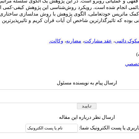
نی فقهی و عملیاتی روبرو است. در این پژوهش یک الگوی سلسله مراتب
وک دائمی انجام شده است. رویکرد روش‌شناسی این پژوهش کیفی-کمی
 کمک ماتریس خودتعاملی، الگوی پژوهش با روش مدلسازی ساختار
یجه این پژوهش، الگویی 9 سطحی بوده که تاثیرگذارترین شاخص آن آیات قرآن کریم و تاثیرپ
کوک دائمی
،
عقد مشارکت
،
مضاربه
،
وکالت.
خصصي
ارسال پیام به نویسنده مسئول
ارسال نظر درباره این مقاله
اربری یا پست الکترونیک شما: