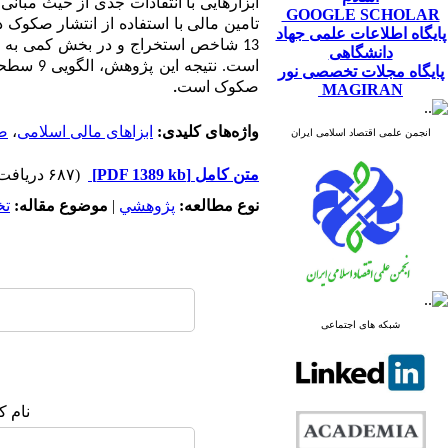
ابزارهایی با انتقادات جدی از حیث مبا
GOOGLE SCHOLAR
تامین مالی با استفاده از انتشار صک
پایگاه اطلاعات علمی جهاد
13 شاخص استخراج و در بخش کمی به
دانشگاهی
است. نت
پایگاه مجلات تخصصی نور
صکوک است
.
MAGIRAN
واژه‌های کلیدی:
ابزاهای مالی اسلامی
،
ص
انجمن علمی اقتصاد اسلامی ایران
متن کامل
[PDF 1389 kb]
(۶۸۷ دریافت)
نوع مطالعه:
پژوهشي
|
موضوع مقاله:
ت
شبکه های اجتماعی
نام ک