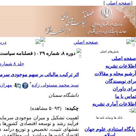
[
صفحه اصلی
]
بخش‌های اصلی
دوره ۸، شماره ۲۹ - ( فصلنامه سیاست های مالی و اقتصادی ۱۳۹۹ )
صفحه اصلی
جلد ۸ شماره ۲۹ صفحات ۸۴-۵۵
اطلاعات نشریه
آرشیو مجله و مقالات
اثر ترکیب مالیاتی بر سهم موجودی سرمای
برای نویسندگان
*
سید محمد مستولی زاده
،
مهران
برای داوران
دانشگاه سمنان
تماس با ما
اطلاعات آماری نشریه
چکیده:
(۵۰۹۳ مشاهده)
اهمیت تشکیل و میزان موجودی سرمایه 
بانک ها ونمایه نامه ها
فرآیند رشد و توسعه اقتصادی کشورها ب
پایگاه استنادی علوم جهان
نقش­های تثبیت، تخصیص و توزیع درآمد در
اسلام
اقتصاد کشورها می­باشند. این مطالعه در 