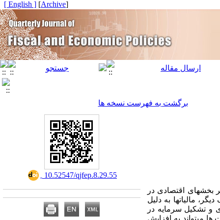
[ English ]
]
Archive
[
برگشت به فهرست نسخه ها
‎ 10.52547/qjfep.8.29.55
 بخش­های اقتصادی در
، مالیات­ها به دلیل
ری و تشکیل سرمایه در
ها می­تواند به افزایش