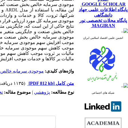
GOOGLE SCHOLAR
موجودی سرمایه خالص بخش صنعت کمک 
پایگاه اطلاعات علمی جهاد
این مقاله، با استفاده از مدل
ARDL
دانشگاهی
شرکت­ها، ثروت، کالا و خدمات و وارد
پایگاه مجلات تخصصی نور
موجودی سرمایه کل مورد ارزیابی قرار د
MAGIRAN
نتایج حاکی از این است که، جایگزینی 
خالص بخش صنعت و جایگزینی متغیر مالی
موجودی سرمایه خالص بخش صنعت می­گردد
انجمن علمی اقتصاد اسلامی ایران
موجب افزایش سهم موجودی سرمایه خالص 
موجب کاهش سهم موجودی سرمایه خالص ب
مالیات بر ثروت موجب کاهش سهم موجو
مالیات بر کالاها و خدمات موجب افزا
واژه‌های کلیدی:
موجودی سرمایه خالص- ت
متن کامل
[PDF 812 kb]
(۱۱۳۵ دریافت)
نوع مطالعه:
پژوهشي
|
موضوع مقاله:
ت
شبکه های اجتماعی