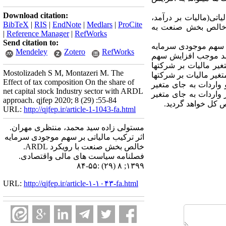
Download citation:
ران، اثر ترکیب مالیاتی(مالیات بر درآمد،
BibTeX
|
RIS
|
EndNote
|
Medlars
|
ProCite
یه خالص بخش صنعت به
|
Reference Manager
|
RefWorks
Send citation to:
ش سهم موجودی سرمایه
Mendeley
Zotero
RefWorks
آمد موجب افزایش سهم
ر مالیات بر شرکت­ها
Mostolizadeh S M, Montazeri M. The
ر مالیات بر شرکت­ها
Effect of tax composition On the share of
واردات به جای متغیر
net capital stock Industry sector with ARDL
اردات به جای متغیر
approach. qjfep 2020; 8 (29) :55-84
کل خواهد گردید.
URL:
http://qjfep.ir/article-1-1043-fa.html
مستولی زاده سید محمد، منتظری مهران.
اثر ترکیب مالیاتی بر سهم موجودی سرمایه
خالص بخش صنعت با رویکرد ARDL.
فصلنامه سیاست های مالی واقتصادی.
۱۳۹۹; ۸ (۲۹) :۵۵-۸۴
URL:
http://qjfep.ir/article-۱-۱۰۴۳-fa.html