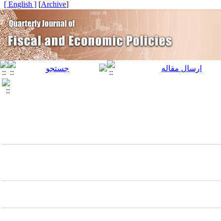
[ English ]
]
Archive
[