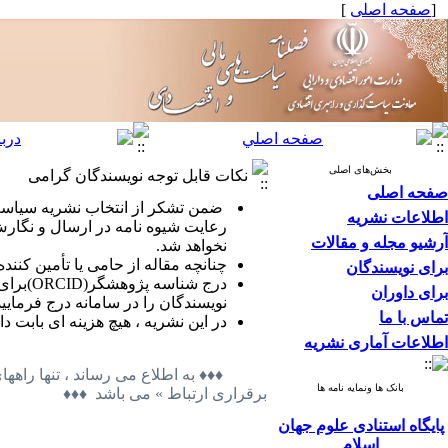
[
صفحه اصلی
]
بخش‌های اصلی
نکات قابل توجه نویسندگان گرامی
صفحه اصلی
ضمن تشکر از انتخاب نشریه سیاست ه
اطلاعات نشریه
رعایت شیوه نامه در ارسال و نگارش
آرشیو مجله و مقالات
نخواهد شد.
چنانچه مقاله از حامی یا تأمین کنن
برای نویسندگان
درج شناسه پژوهشگر(ORCID)برای نویسندگان مقالات از ابتدای سال ۱۴۰
برای داوران
نویسندگان را در سامانه درج فرمایید
تماس با ما
در این نشریه ، هیچ هزینه ای بابت 
اطلاعات آماری نشریه
♦♦♦ به اطلاع می رساند ، تنها را
بانک ها ونمایه نامه ها
برقراری ارتباط » می باشد ♦♦♦
پایگاه استنادی علوم جهان
اسلام