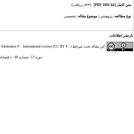
متن کامل
[PDF 1061 kb]
(۸۲۳ دریافت)
نوع مطالعه:
پژوهشي
|
موضوع مقاله:
تخصصي
بازنشر اطلاعات
این مقاله تحت شرایط
ttribution ۴.۰ International License (CC BY ۴.۰)
دوره 13، شماره 49 - ( فصلنامه سیاست های مالی و اقتصادی 1404 )