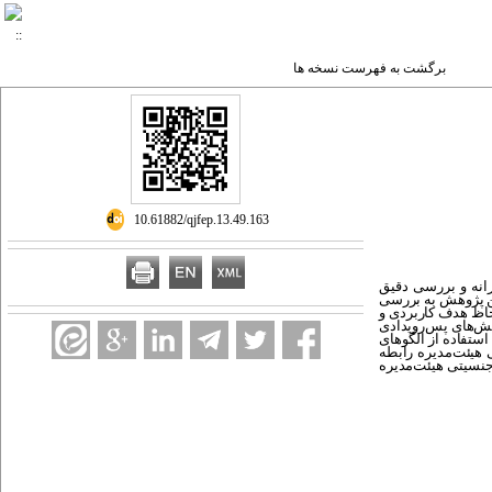
برگشت به فهرست نسخه ها
‎ 10.61882/qjfep.13.49.163
رانه و بررسی دقیق
ین پژوهش به بررسی
حاظ هدف کاربردی و
هش
های پس
رویدادی
انتخاب و با استفاده از الگوهای
ی هیئت‌مدیره رابطه
 جنسیتی هیئت‌مدیره