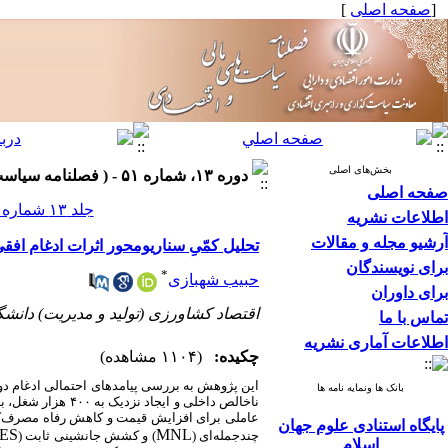
[
صفحه اصلی
]
بخش‌های اصلی
دوره ۱۳، شماره ۵۱ - ( فصلنامه سیاست های مالی و اقتصادی ۱۴۰۴ )
صفحه اصلی
جلد ۱۳ شماره ۵۱ صفحات ۱۸۷-۱۳۸
اطلاعات نشریه
آرشیو مجله و مقالات
تحلیل کمّیِ سناریومحور اثرات ادغام اف
برای نویسندگان
*
حبیب شهبازی
برای داوران
اقتصاد کشاورزی (تولید و مدیریت) دانشگ
تماس با ما
اطلاعات آماری نشریه
چکیده:
(۱۱۰۴ مشاهده)
بانک ها ونمایه نامه ها
پایگاه استنادی علوم جهان
ES
MNL
چندجمله‌ای (
) و کشش جانشینی ثابت (
اسلام