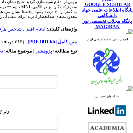
I
و پس از ادغام شبیه‌سازی گردید. نتایج نشان داد
GOOGLE SCHOLAR
MNL
مصرف‌کنندگان نیز در الگوی
حدود ۳۴ درصد و در
پایگاه اطلاعات علمی جهاد
به کمتر از ۲۰ درصد رسید. یافته‌ها ن
دانشگاهی
محدودیت‌های ضدانحصار قادرند اثرات منفی آن را 
پایگاه مجلات تخصصی نور
MAGIRAN
واژه‌های کلیدی:
ادغام افقی
،
شاخص هرفیند
انجمن علمی اقتصاد اسلامی ایران
متن کامل
[PDF 1011 kb]
(۳۶۳ دریافت)
نوع مطالعه:
پژوهشي
|
موضوع مقاله:
ت
شبکه های اجتماعی
نام ک