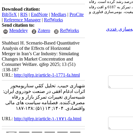
7067 در سال ۱۳۹۳ به 8679 در ۱۳۹۸ افزایش یافته و میانگین قیمت‌ها تا ۵۰ درصد رشد کرده است. رفاه
نزدیک به ۲۱ درصد کاهش یافت. با افزایش سهم رقبا در سال‌های پایانی، تمرکز به 6187 و افت رفاه
Download citation:
ی کیفیت، بومی‌سازی فناوری و
BibTeX
|
RIS
|
EndNote
|
Medlars
|
ProCite
|
Reference Manager
|
RefWorks
Send citation to:
ه‌سازی عددی
Mendeley
Zotero
RefWorks
Shahbazi H. Scenario-Based Quantitative
Analysis of the Effects of Horizontal
Merger in Iran’s Car Industry: Simulating
Changes in Market Concentration and
Consumer Welfare. qjfep 2025; 13 (51)
:138-187
URL:
http://qjfep.ir/article-1-1771-fa.html
شهبازی حبیب. تحلیل کمّیِ سناریومحور
اثرات ادغام افقی در صنعت خودروی ایران:
شبیه‌سازی تغییرات تمرکز بازار و رفاه
مصرف‌کننده. فصلنامه سیاست های مالی
واقتصادی. ۱۴۰۴; ۱۳ (۵۱) :۱۳۸-۱۸۷
URL:
http://qjfep.ir/article-۱-۱۷۷۱-fa.html