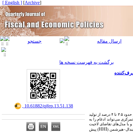
[ English ]
]
Archive
[
برگشت به فهرست نسخه ها
رف‌کننده
‎ 10.61882/qjfep.13.51.138
این پژوهش به بررسی پیامدهای احتمالی ادغام دو خودروساز بزرگ ایران، ایران‌خودرو و سایپا، می‌پردازد. صنعت خودروی ایران با سهم حدود ۳.۵ تا ۴ درصد از تولید
اختیار این دو شرکت است. چنین تمرکزی می‌تواند ادغام را به
اه مصرف‌کنندگان بدل کند. برای تحلیل آثار، روند سهم بازار طی سال‌های ۱۳۹۳ تا ۱۴۰۳ بررسی و با مدل‌های تقاضای لاجیت
HHI
دال
–
هیرشمن (
) پیش