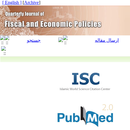
[ English ]
]
Archive
[