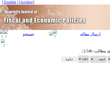
[ English ]
]
Archive
[