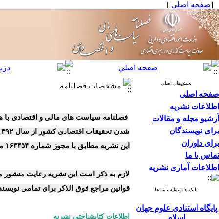
[
صفحه اصلی
]
بخش‌های اصلی
مشخصات فصلنامه
صفحه اصلی
اطلاعات نشریه
فصلنامه سیاست های مالی و اقتصادی با هدف تعمیق و توسعه همکاری دانشگا
آرشیو مجله و مقالات
برای نویسندگان
شدن تحقیقات اقتصادی کشور از سال ۱۳۹۲ منتشر می گردد .
برای داوران
این نشریه
مطابق با مجوز شماره ۱۶۳۴۵۴ مورخ۱۳۹۰/۰۸/۲۳ کمیسیون بررسی نشریات علمی کشور(وزارت علوم٬تحقیقات و فناوری) با رتبه بندی علمی-پژوهشی انتشار می یابد.
تماس با ما
اطلاعات آماری نشریه
لازم به ذکر است این نشریه رعایت منشور م
قوانین مراجع فوق الذکر برای تمامی نویسندگان الزامی بوده و درصورت
بانک ها ونمایه نامه ها
پایگاه استنادی علوم جهان
اطلاعات کتابشناختی نشریه
اسلام