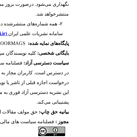
نگهداری می‌شود. درصورت بروز مشک
منتشرخواهد شد.
۲- همه شماره‌های منتشرشده در نشریه در این پایگاه ‌نیز آرشیو می‌شود و درصورت از کار افتادن وب سایت نشریه، مقالات از طریق آن در دسترس خواهند بود:
سامانه نشریات علمی ایران
(url: https://iranjournals.nlai.ir/)
پایگاه‌های نمایه شده:
- NOORMAGS
بایگانی شخصی:
کلیه نویسندگان می
سیاست دسترسی آزاد:
فصلنامه سیا
در دسترس است. کاربران مجاز به خوا
درخواست اجازه قبلی از ناشر یا نویس
این نشریه دسترسی آزاد فوری به مح
پشتیبانی می‌کند.
بیانیه حق چاپ:
حق مولف مقالات از
مجوز :
فصلنامه سیاست های مالی و اقتصادی تحت مجوز بین‌المللی «۴.۰