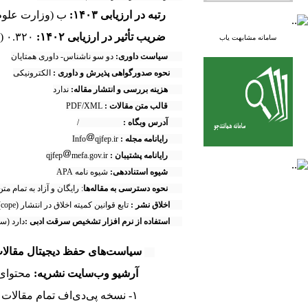
رتبه در ارزیابی ۱۴۰۳:
ب (وزارت علوم 
ضریب تأثیر در ارزیابی ۱۴۰۲:
۰.۳۲۰ (
سامانه مشابهت یاب
سیاست داوری:
دو سو ناشناس- داوری همتایان
نحوه صدورگواهی پذیرش و داوری :
الکترونیکی
هزینه بررسی و انتشار مقاله:
ندارد
قالب متن مقالات :
PDF/XML
آدرس وبگاه :
http://qjfep.ir/
رایانامه مجله :
qjfep.ir
Info
رایانامه پشتیبان :
qjfep
mefa.gov.ir
شیوه استناددهی
:
شیوه نامه APA
نحوه دسترسی به مقاله‌ها
: رایگان و آزاد به تمام متن (en access
اخلاق نشر :
تابع قوانین کمیته اخلاق در انتشار (cope)
استفاده از نرم افزار تشخیص سرقت ادبی :
دارد (س
سیاست‌های حفظ دیجیتال مقالا
آرشیو وب‌سایت نشریه:
محتوای 
۱- نسخه پی‌دی‌اف تمام مقالات