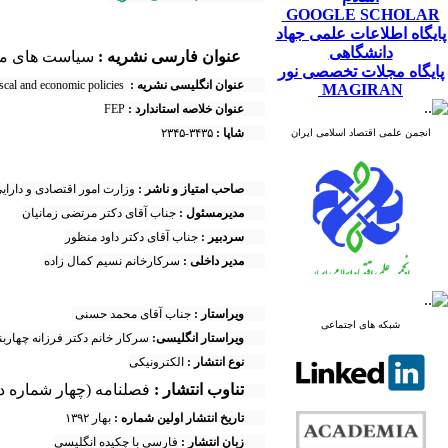
GOOGLE SCHOLAR
پایگاه اطلاعات علمی جهاد
دانشگاهی
عنوان فارسی نشریه :
سیاست های ما
پایگاه مجلات تخصصی نور
عنوان انگلیسی نشریه :
quarterly journal of fiscal and economic policies
MAGIRAN
عنوان خلاصه استاندارد :
FEP
شاپا :
۲۳۴۵-۳۴۳۵
انجمن علمی اقتصاد اسلامی ایران
صاحب امتیاز و ناشر :
وزارت امور اقتصادی و دارای
مدیرمسئول :
جناب آقای دکتر مرتضی زمانیان
سردبیر :
جناب آقای دکتر داود منظور
مدیر داخلی :
سرکارخانم نسیم کمال زاده
ویراستار :
جناب آقای محمد حسنی
شبکه های اجتماعی
ویراستار انگلیسی:
سرکار خانم دکتر فرزانه چهاربند
نوع انتشار :
الکترونیکی
تناوب انتشار :
فصلنامه (چهار شماره د
تاریخ انتشار اولین شماره :
بهار ۱۳۹۲
زبان انتشار :
فارسی با چکیده انگلیسی