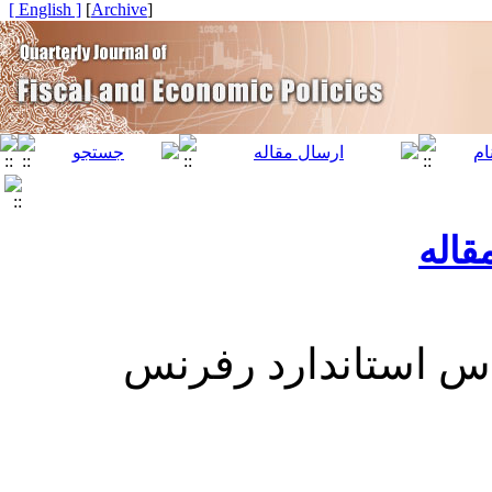
[ English ]
]
Archive
[
قاله
ساس استاندارد رفرنس