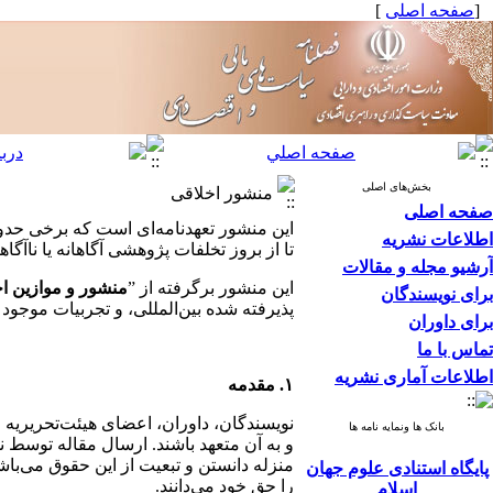
[
صفحه اصلی
]
بخش‌های اصلی
منشور اخلاقی
صفحه اصلی
این منشور تعهدنامه‌ای است که برخی حدود
اطلاعات نشریه
تا از بروز تخلفات پژوهشی آگاهانه یا ناآگ
آرشیو مجله و مقالات
این منشور برگرفته از ”
منشور و موازین ا
برای نویسندگان
پذیرفته شده بین‌المللی، و تجربیات موج
برای داوران
تماس با ما
اطلاعات آماری نشریه
۱. مقدمه
نویسندگان، داوران، اعضای هیئت‌تحریریه
بانک ها ونمایه نامه ها
و به آن متعهد باشند. ارسال مقاله توسط 
منزله دانستن و تبعیت از این حقوق می‌باشد
پایگاه استنادی علوم جهان
را حق خود می‌دانند.
اسلام