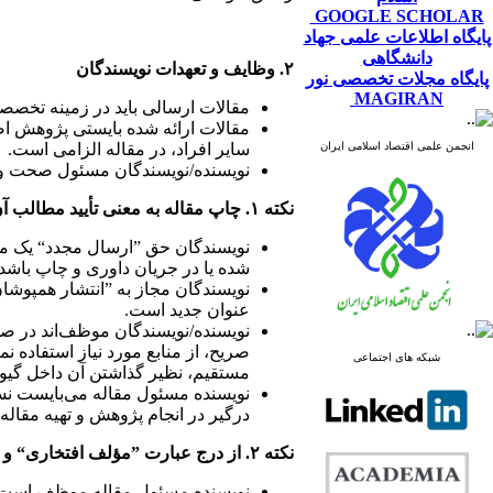
GOOGLE SCHOLAR
پایگاه اطلاعات علمی جهاد
دانشگاهی
۲. وظایف و تعهدات نویسندگان
پایگاه مجلات تخصصی نور
MAGIRAN
مقالات ارسالی باید در زمینه تخصص
مقالات ارائه شده بایستی پژوهش اصی
انجمن علمی اقتصاد اسلامی ایران
سایر افراد، در مقاله الزامی است.
نویسنده/نویسندگان مسئول صحت و 
نکته ۱. چاپ مقاله به معنی تأیید مطالب آن توسط مجله نیست.
نویسندگان حق ”ارسال مجدد“ یک مقاله
شده یا در جریان داوری و چاپ باشد.
نویسندگان مجاز به ”انتشار همپوشان“
عنوان جدید است.
نویسنده/نویسندگان موظف‌اند در صور
صریح، از منابع مورد نیاز استفاده ن
شبکه های اجتماعی
مستقیم، نظیر گذاشتن آن داخل گیومه
نویسنده مسئول مقاله می‌بایست نسبت
درگیر در انجام پژوهش و تهیه مقاله
نکته ۲. از درج عبارت ”مؤلف افتخاری
“ و
نویسنده مسئول مقاله موظف است از ا