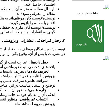
اطمینان حاصل کند.
ارسال مقاله به منزله آن است که نو
مقاله را معرفی نموده‌اند.
سامانه مشابهت یاب
نویسنده/نویسندگان موظف‌اند به هنگ
اقدام یا مقاله را بازپس گیرند.
نویسنده/ نویسندگان ملزم به حفظ نم
گویی به انتقادات و سؤالات احتمالی
۳. رفتار غیراخلاقی انتشاراتی و پژوهشی
نویسنده/ نویسندگان موظف به احتراز از ”
ر
در نشریات یا پس از آن، وقوع یکی از موار
جعل داده‌ها
:
عبارت است از گزار
یافته‌های شخصی. ثبت غیرواقعی آنچه
تحریف داده‌ها
:
تحریف داده‌ها به
پژوهش با نتایج واقعی تفاوت داشته‌ب
سرقت علمی
:
سرقت علمی به اس
توضیح و استناد مناسب به اثر، صاحب
ا
جاره علمی:
منظور آن است که 
اندکی آن را به نام خود به چاپ رساند
انتساب غیرواقعی:
منظور انتس
پژوهش مربوطه نداشته‌اند.