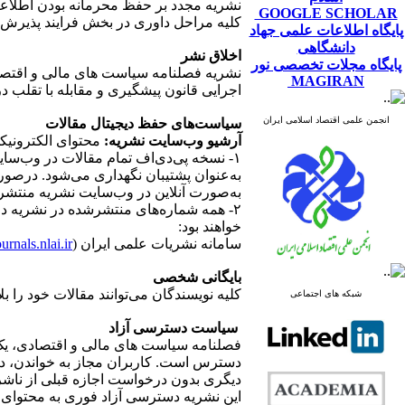
نشریه مجدد بر حفظ محرمانه بودن اطلاعات
GOOGLE SCHOLAR
کلیه مراحل داوری در بخش فرایند پذیرش 
پایگاه اطلاعات علمی جهاد
دانشگاهی
اخلاق نشر
پایگاه مجلات تخصصی نور
MAGIRAN
اجرایی قانون پیشگیری و مقابله با تقلب در
انجمن علمی اقتصاد اسلامی ایران
سیاست‌های حفظ دیجیتال مقالات
آرشیو وب‌سایت نشریه
:
محتوای الکترونیک
۱- نسخه پی‌دی‌اف تمام مقالات در وب‌سا
به‌عنوان پشتیبان نگهداری می‌شود. درصور
به‌صورت آنلاین در وب‌سایت نشریه منتشر
۲- همه شماره‌های منتشرشده در نشریه در
خواهند بود:
سامانه نشریات علمی ایران (url:
urnals.nlai.ir/
بایگانی شخصی
کلیه نویسندگان می‌توانند مقالات خود را
شبکه های اجتماعی
سیاست دسترسی آزاد
فصلنامه سیاست های مالی و اقتصادی، یک ن
دسترس است. کاربران مجاز به خواندن، دانلو
دیگری بدون درخواست اجازه قبلی از ناشر ی
این نشریه دسترسی آزاد فوری به محتوای 