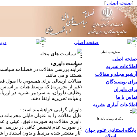
[
صفحه اصلی
]
بخش‌های اصلی
سیاست های مجله
صفحه اصلی
سیاست داوری
:
اطلاعات نشریه
فرآیند بررسی مقالات در فصلنامه سیاست 
آرشیو مجله و مقالات
هستند و می مانند.
مقالات ارسالی برای همسویی با اصول ف
برای نویسندگان
(غیر از تحریریه) که توسط هیأت بر اسا
برای داوران
وظایف داوران: به سردبیر نشریه در ارزیاب
تماس با ما
و هیات تحریریه ارتقا دهند.
اطلاعات آماری نشریه
داوران گرامی خواهشمند است:
فایل مقالات را به عنوان فایلی محرمانه در
بانک ها ونمایه نامه ها
داوری مقالات به صورت دقیق، عینی و عد
در صورت عدم تخصص کافی در بررسی مقالا
پایگاه استنادی علوم جهان
آثار منتشر شده مرتبط و بدون استناد را ش
اسلام