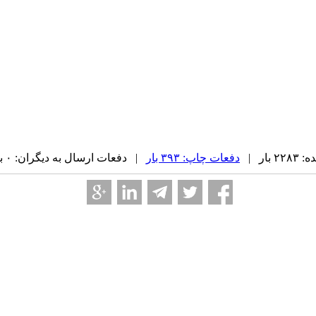
بار |
دفعات چاپ: ۳۹۳ بار
| دفعات ارسال به دیگران: ۰ بار |