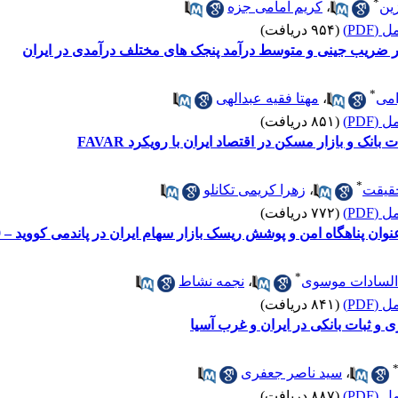
*
ین
،
کریم امامی جزه
(PDF)
(۹۵۴ دریافت)
 بر ضریب جینی و متوسط درآمد پنجک های مختلف درآمدی در ایران
*
امی
،
مهتا فقیه عبدالهی
(PDF)
(۸۵۱ دریافت)
انک و بازار مسکن در اقتصاد ایران با رویکرد FAVAR
*
قیقت
،
زهرا کریمی تکانلو
(PDF)
(۷۷۲ دریافت)
ن پناهگاه امن و پوشش ریسک بازار سهام ایران در پاندمی کووید – 19 و قبل از آن
*
السادات موسوی
،
نجمه نشاط
(PDF)
(۸۴۱ دریافت)
 و ثبات بانکی در ایران و غرب آسیا
،
سید ناصر جعفری
(PDF)
(۸۸۷ دریافت)