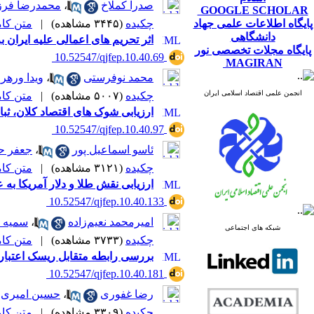
صدرا کملاخ
،
محمدرضا فرز
GOOGLE SCHOLAR
پایگاه اطلاعات علمی جهاد
چکیده
(۳۴۴۵ مشاهده)
|
متن کامل 
دانشگاهی
اثر تحریم های اعمالی علیه ایران
پایگاه مجلات تخصصی نور
‎ 10.52547/qjfep.10.40.69
MAGIRAN
محمد نوفرستی
،
ویدا ورهر
انجمن علمی اقتصاد اسلامی ایران
چکیده
(۵۰۰۷ مشاهده)
|
متن کامل 
ارزیابی شوک های اقتصاد کلان، ثبات ب
‎ 10.52547/qjfep.10.40.97
ئاسو اسماعیل پور
،
جعفر ح
چکیده
(۳۱۲۱ مشاهده)
|
متن کامل 
ارزیابی نقش طلا و دلار آمریکا به عنوا
‎ 10.52547/qjfep.10.40.133
امیرمحمد نعیم‌زاده
،
سمیه 
شبکه های اجتماعی
چکیده
(۳۷۳۳ مشاهده)
|
متن کامل 
بررسی رابطه متقابل ریسک اعتباری
‎ 10.52547/qjfep.10.40.181
*
رضا غفوری
،
حسین امیری
چکیده
(۳۳۰۹ مشاهده)
|
متن کامل 