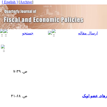
[ English ]
]
Archive
[
ص. ۳۹-۷
ورهای عضو اوپک
ص. ۶۸-۴۱