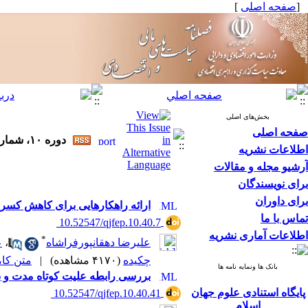
[
صفحه اصلی
]
بخش‌های اصلی
صفحه اصلی
دوره ۱۰، شماره ۴۰ - ( فصلنامه سیاست های مالی و اقتصادی ۱۴۰۱ )
اطلاعات نشریه
آرشیو مجله و مقالات
برای نویسندگان
برای داوران
ارائه راهکارهایی برای کاهش کسری
تماس با ما
‎ 10.52547/qjfep.10.40.7
اطلاعات آماری نشریه
*
علیرضا دهقانپورفراشاه
،
ع
چکیده
(۴۱۷۰ مشاهده)
|
متن کامل 
بانک ها ونمایه نامه ها
بررسی رابطه علیت کوتاه مدت و ب
پایگاه استنادی علوم جهان
‎ 10.52547/qjfep.10.40.41
اسلام