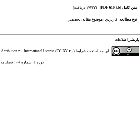
متن کامل
[PDF 610 kb]
(۱۷۴۳۳ دریافت)
نوع مطالعه:
كاربردي
|
موضوع مقاله:
تخصصي
بازنشر اطلاعات
این مقاله تحت شرایط
ttribution ۴.۰ International License (CC BY ۴.۰)
دوره 1، شماره 4 - ( فصلنامه سیاست‌های مالی و اقتصادی 1392 )