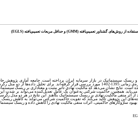
یم‌یافته (GMM) و حداقل مربعات تعمیم‌یافته (EGLS)
 ریسک سیستماتیک در بازار سرمایه ایران پرداخته است. جامعه آماری پژوهش حا
پذیرفته‌شده در بورس اوراق بهادار تهران می‌باشند. تعداد 632 سال- شرکت طی دوره‌ی زمانی 1395-1402 مورد بررسی قرار گرفته‌اند. برای تحل
ه است. نتایج نشان می‌دهد که مالکیت نهادی تأثیر مثبت و معناداری بر ریسک سیستماتیک
یابد. همچنین، حاکمیت شرکتی به‌عنوان یک عامل تعدیل‌کننده می‌تواند بر شدت این را
 از اثر منفی مالکیت نهادی بر ریسک سیستماتیک بکاهند. این نتایج در هر دو مدل رگرس
مینان 95% معتبر هستند. به‌طور کلی، یافته‌های این پژوهش تأکید می‌کند که تقویت حاکمیت شرکتی می‌تواند به کاهش
 بهبود سازوکارهای حاکمیتی، اثرات منفی مالکیت نهادی را کاهش داده و ریسک سیستماتی