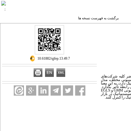
برگشت به فهرست نسخه ها
‎ 10.61882/qjfep.13.49.7
ضر کلیه شرکت‌های
یل داده‌ها از دو مدل رگرسیونی مختلف، مدل
 دارد، به این معنا
بطه تأثیر بگذارد.
یونی
GMM
و
EGLS
 ریسک سیستماتیک در بازار
ک را کنترل کنند.