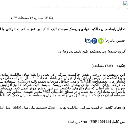
دوره ۱۳، شماره ۴۹ - ( فصلنامه سیاست های مالی و اقتصادی ۱۴۰۴ )
جلد ۱۳ شماره ۴۹ صفحات ۳۴-۷
تحلیل رابطه میان مالکیت نهادی و ریسک سیستماتیک با تأکید بر نقش حاکمیت شرکتی: با استفاده از روش‌های گشتاور تعم
*
حسین عامری
گروه حسابداری، دانشکده علوم اقتصادی و اداری
چکیده:
(۲۶۸۲ مشاهده)
این پژوهش به بررسی نقش حاکمیت شرکتی در تعدیل رابطه میان مالکیت نهادی و
گشتاورهای تعمیم‌یافته (
GMM
) و مدل حداقل مربعات تعمیم‌یافته (
EGLS
)، استفاده شد
که هرچه میزان مالکیت نهادی بیشتر باشد، ریسک سیستماتیک شرکت‌ها نیز افزایش می‌
به‌ویژه، در شرایطی که سازوکارهای حاکمیت شرکتی به‌طور مؤثر عمل کنند، می‌توانند
با ضرایب معناداری تأیید شده و در سطح اط
سرمایه ایران کمک کند. این تحقیق می‌تواند به مدیران و سیاست‌گذاران کمک کند تا با
واژه‌های کلیدی:
حاکمیت شرکتی
،
مالکیت نهادی
،
ریسک سیستماتیک
،
مدل GMM
،
مدل EGLS
متن کامل
[PDF 1094 kb]
(۸۲۵ دریافت)