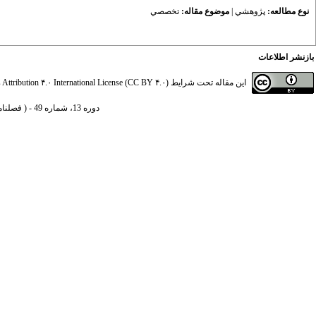
نوع مطالعه:
پژوهشي
|
موضوع مقاله:
تخصصي
بازنشر اطلاعات
این مقاله تحت شرایط
ttribution ۴.۰ International License (CC BY ۴.۰)
دوره 13، شماره 49 - ( فصلنامه سیاست های مالی و اقتصادی 1404 )