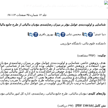
دوره ۱۲، شماره ۴۵ - ( فصلنامه سیاست های مالی و اقتصادی ۱۴۰۳ )
جلد ۱۲ شماره ۴۵ صفحات ۱۱۴-۶۷
شناسایی و اولویت‌بندی عوامل مؤثر بر میزان رضایتمندی مؤدیان مالیاتی از طرح جامع مالیاتی
*
دنیا عبدی
،
محسن تنانی
،
بهروز باقری
دانشکده علوم مالی، دانشگاه خوارزمی
چکیده:
(۳۳۵۲ مشاهده)
هدف پژوهش حاضر، شناسایی و اولویت‌بندی عوامل مؤثر بر میزان رضایتمندی مؤدیان م
مورد استفاده در پژوهش حاضر توصیفی
–
تحلیلی بوده که در ابتدا بعد از شناسایی عو
نهایی مؤثر بر رضایتمندی مؤدیان مالیاتی از طرح جامع مالیاتی استخراج شد و سپس با
گروه متغیرهای عملکردی و بیشترین تعداد
(عوامل اساسی) به ترتیب دارای بالاترین اولویت در بین عوامل دیگر رضایتمندی مؤدیان ما
واژه‌های کلیدی:
مؤدیان مالیاتی
،
طرح جامع مالیاتی
،
رضایتمندی
،
اداره کل امور مالیاتی مؤد
متن کامل
[PDF 1344 kb]
(۶۹۷ دریافت)