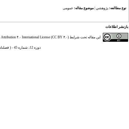
نوع مطالعه:
پژوهشي
|
موضوع مقاله:
عمومى
بازنشر اطلاعات
این مقاله تحت شرایط
ttribution ۴.۰ International License (CC BY ۴.۰)
دوره 12، شماره 45 - ( فصلنامه سیاست های مالی و اقتصادی 1403 )