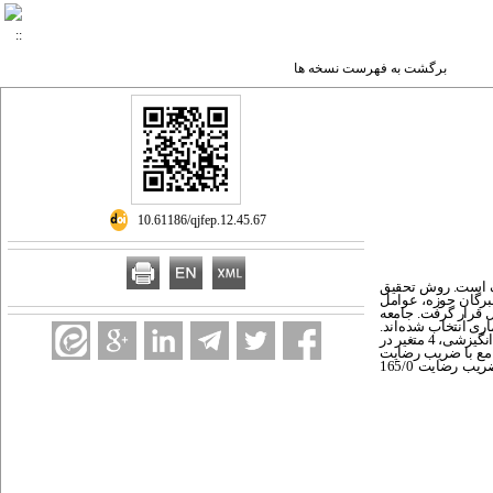
برگشت به فهرست نسخه ها
‎ 10.61186/qjfep.12.45.67
رگ است. روش تحقیق
خبرگان حوزه، عوامل
ل قرار گرفت. جامعه
است که بر اساس تکنیک کوکران تعداد 280 مؤدی به عنوان نمونه آماری انتخاب شده‌اند.
نتایج حاصل از یافته‌های پژوهش بیانگر شناسایی 21 متغیر اثرگذار بر رضایتمندی مؤدیان مالیاتی از دیدگاه خبرگان است که از این تعداد بر اساس مدل کانو 6 متغیر در گروه عوامل انگیزشی، 4 متغیر در
انه طرح جامع با ضریب رضایت
567/0(عوامل انگیزشی)، کاربرپسند بودن سامانه طرح جامع مالیاتی با ضریب رضایت 439/0 (عوامل عملکردی) و صیانت از حریم خصوصی مؤدیان در طرح جامع مالیاتی با ضریب رضایت 165/0