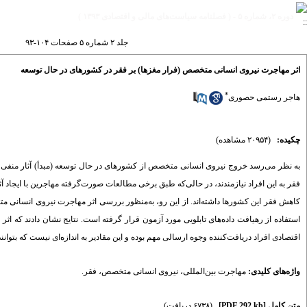
دوره ۲، شماره ۵ - ( فصلنامه سیاست‌های مالی و اقتصادی ۱۳۹۳ )
جلد ۲ شماره ۵ صفحات ۱۰۴-۹۳
اثر مهاجرت نیروی انسانی متخصص (فرار مغزها) بر فقر در کشورهای در حال توسعه
*
هاجر رستمی حصوری
چکیده:
(۲۰۹۵۴ مشاهده)
به نظر می‌رسد خروج نیروی انسانی متخصص از کشورهای در حال توسعه (مبدأ) آثار منفی بر
فقر به این افراد نیازمندند، در حالی‌که طبق برخی مطالعات صورت‌گرفته مهاجرین با ایجاد آ
استفاده از رهیافت داده‌های تابلویی مورد آزمون قرار گرفته است. نتایج نشان دادند که اثر
اقتصادی افراد دریافت‌کننده وجوه ارسالی مهم بوده و این مقادیر به اندازه‌ای نیست که بتوا
واژه‌های کلیدی:
مهاجرت بین‌المللی
،
نیروی انسانی متخصص
،
فقر.
متن کامل
[PDF 292 kb]
(۶۷۳۸ دریافت)