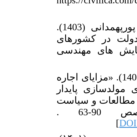
در جهان اسلام، تهران، https://civilica.
11. علی نیا، تورج و زینب گلی پورپهمدانی (1403).
«ولت در کشور‌های
مایش های مهندسی
12. عابدی ،ایمان و مجید رضایی (1403). «مزایای اجاره
 مولدسازی پایدار
زمین در اقتصادایران».‎ و سیاست
های اقتصادی، 11(1)، صص 90-63 .
]
DOI