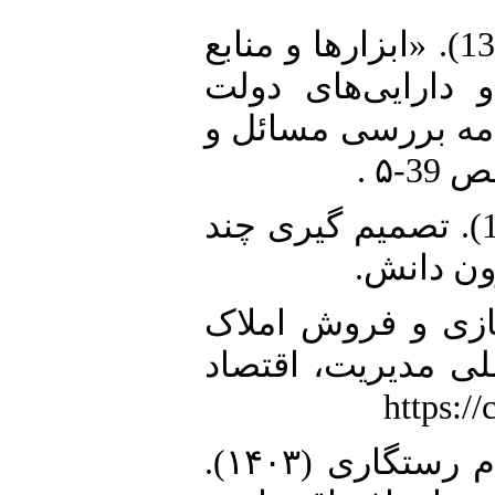
5. ثقفی علی، قربانپور فریدون (1397). «ابزار‌ها و منابع
 دارایی‌های دولت
(مه بررسی مسائل و
6. حبیبی،آرش و صنم آفریدی (1401). تصمیم گیری چند
رون دانش
7. (۱۴۰۱). مولدسازی و فروش املاک
لی مدیریت، اقتصاد
8. درکی، الهام؛ مخترع، آیدا و بهنام رستگاری (۱۴۰۳).