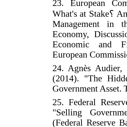
23. European Comm
What's at Stake؟ An Analysis of PublicAssets and their
Management in th
Economy, Discussi
Economic and Fi
European Commissi
24. Agnès Audier,
(2014). "The Hidd
Government Asset. 
25. Federal Reser
"Selling Governm
(Federal Reserve B