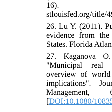
16). ht
stlouisfed.org/title
26. Lu Y. (2011). P
evidence from the
States. Florida Atlan
27. Kaganova O.
"Municipal real 
overview of world 
implications". Jo
Management,
[
DOI:10.1080/1083