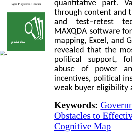
quantitative part. V
Paper Plagiarism Checker
through content and t
and test–retest te
MAXQDA software for q
mapping, Excel, and Ge
revealed that the most
political support, fo
abuse of power and
incentives, political in
weak buyer eligibility
Keywords:
Governm
Obstacles to Effect
Cognitive Map