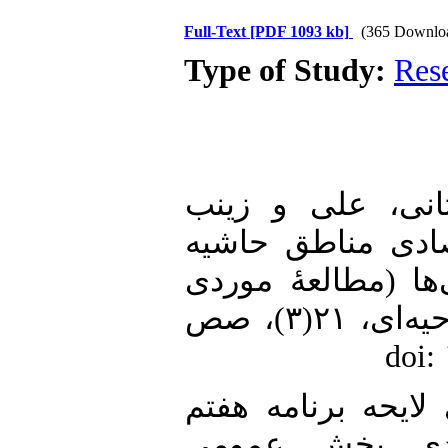
Full-Text
[PDF 1093 kb]
(365 Downlo
Type of Study:
Res
1. ، علی و زینب
توسعۀ اقتصادی مناطق حاشیه
ها (مطالعۀ موردی
محلۀ فرحزاد)». جغرافیاوتوسعه ناحیه‌ای، ۲۱(۳)، صص
2. ۱). بررسی لایحه برنامه هفتم
راهبردی بخش عمومی