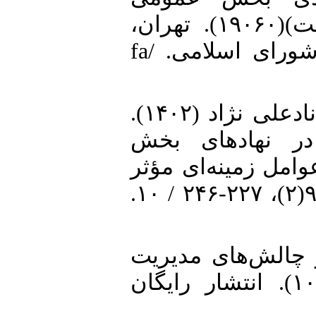
(مدیریت و مولدسازی اموال دولت)(۱۹۰۶۰). تهران،
ایران: مرکز پژوهش‌های مجلس شورای اسلامی. /fa
3. اسماعیلی کیا، غریبه و سودابه نادعلی نژاد (۱۴۰۲).
«در نهاد‌های بخش
مل زمینه‌ای مؤثر
بر بهبود آن‌ها». حسابداری دولتی، ۹(۲)، ۲۲۷-۲۴۶ / ۱۰.
4. ۱). قواعد و چالش‌های مدیریت
دارایی بخش عمومی (شماره ۱۰۴). انتشار رایگان