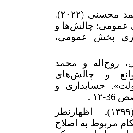
16. کردستانی، غلامرضا و سید احمد محسنی (۲۰۲۲).
«عمومی: چالش‌ها و
ه‌ریزی بخش عمومی
17. ح‌اله و محمد
یی موانع و چالش‌های
لت». حسابداری و
18. معماریان، محمدحسین (۱۳۹۹). اظهارنظر
ام مربوط به اصلاح