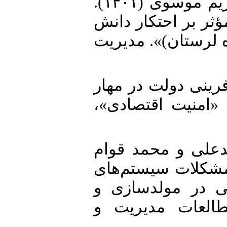
13. عارف نژاد، محسن و سیده مریم موسوی (۱۴۰۱).
«ر بر احتکار دانش
 لرستان)». مدیریت
14. ۲۰). «نقش‌آفرینی دولت در مهار
می «امنیت اقتصادی
15. ی و محمد قوام
انع و مشکلات سیستم‌های
ی در مولدسازی و
مطالعات مدیریت و