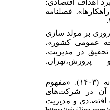
«رد اهداف اقتصادی
هکار‌ها». فصلنامه
9. ه‌سادات (1401). «مروری بر مولد سازی
ودجه عمومی کشور
 تحقیق در مدیریت
پرورش،تهران
10. عنبری، محمد و فاطمه پروانه (۱۴۰۳). «مفهوم
 آن در شرکت‌های
اقتصادی و مدیریت