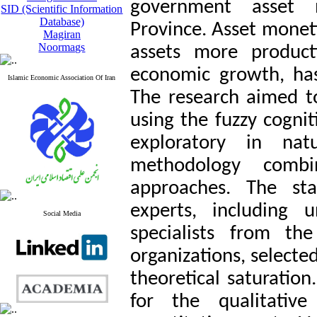
government asset m
SID (Scientific Information
Database)
Province. Asset monet
Magiran
Noormags
assets more product
economic growth, has
Islamic Economic Association Of Iran
The research aimed to 
using the fuzzy cogni
exploratory in na
methodology combin
approaches. The sta
experts, including 
Social Media
specialists from th
organizations, select
theoretical saturation
for the qualitativ