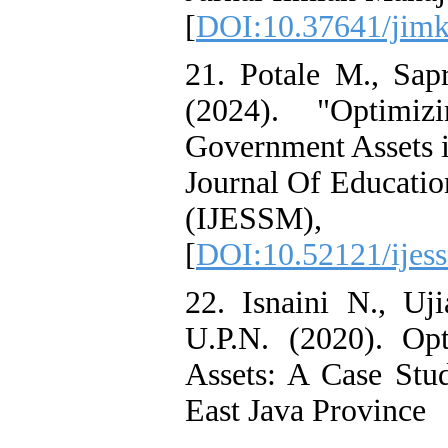
[
DOI:10.37641/jimk
21. Potale M., Sa
(2024). "Optimiz
Government Assets in
Journal Of Educatio
(IJESSM),
[
DOI:10.52121/ijes
22. Isnaini N., Uj
U.P.N. (2020). Op
Assets: A Case Stu
East Java Province