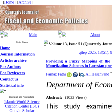
[
Home
] [
Archive
]
Main Menu
Volume 13, Issue 51 (Quarterly Journ
Home
qjfep 2025, 13(51): 
Journal Information
Articles archive
Providing a Fuzzy Mapping of the B
Monetization Schemes in Lorestan pro
For Authors
For Reviewers
*
Farnaz Fathi
,
Ali Hasanvand
Contact us
Department of Econo
Statistical info
Abstract:
(1033 Views)
Indexing and Abstracting
Islamic World Science
This study examine
Citation Center (ISC)
Google Scholar